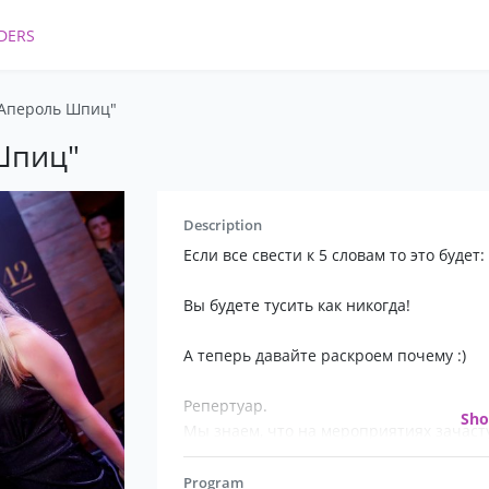
DERS
"Апероль Шпиц"
Шпиц"
Description
Если все свести к 5 словам то это будет:
Вы будете тусить как никогда!
А теперь давайте раскроем почему :)
Репертуар.
Sh
Мы знаем, что на мероприятиях зачас
вкусов и наша задача - всех растанцев
фишечки в нем позволяют сыграть от Ни
Program