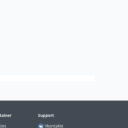
tainer
Support
ties
Vkontakte