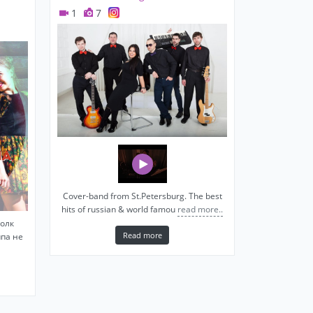
1
7
Cover-band from St.Petersburg. The best
hits of russian & world famou
read more..
фолк
Read more
ппа не