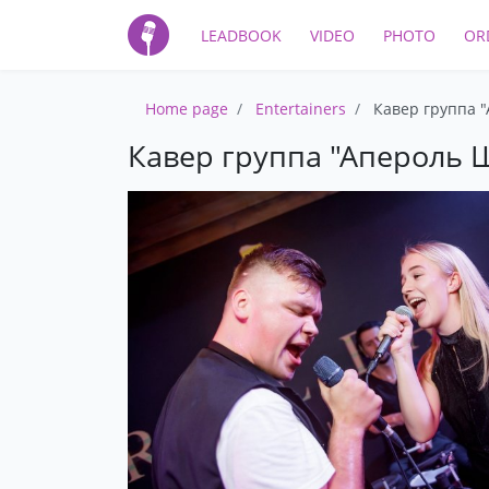
LEADBOOK
VIDEO
PHOTO
OR
Home page
Entertainers
Кавер группа 
Кавер группа "Апероль 