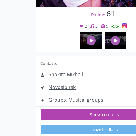
61
Rating:
2
3
5
-5%
Contacts
Shokita Mikhail
Novosibirsk
Groups
,
Musical groups
Show contacts
Leave feedback