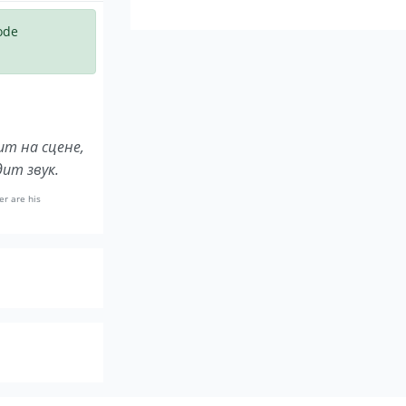
технический процесс праздника: звука 
ode
Все эти причины позволяют Аперолям 
вашего праздника!
ит на сцене,
ит звук.
er are his