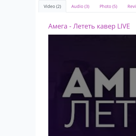
Video (2)
Audio (3)
Photo (5)
Revi
Амега - Лететь кавер LIVE