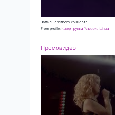
Запись с живого концерта
From profile:
Кавер группа "Апероль Шпиц"
Промовидео