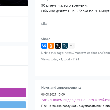
и напоследок устроить слэм с роковой 
90 минут чистого времени.
по свежему, благодаря нашей аранжиро
Обычно делится на 3 блока по 30 минут
Опыт.
Like
Мы выступаем несколько лет и чувствуе
сердцу публики.
Share
Интерактивная программа
Апероли вовлекают гостей в происходя
Link to this page: https://moscow.leadbook.ru/en/
пауз между треками — живое общение и
Views: today - 1, total - 1191
Стиль и внешний вид
Несколько образов группы позволяют в
событии.
News and announcements
Звучание.
06.08.2021 15:00
С группой «Апероль Шпиц» работает со
Записываем видео для нашего Ютуб-ка
постоянно следит за качеством звука.
Песню можно послушать в аудиозаписях, а вид