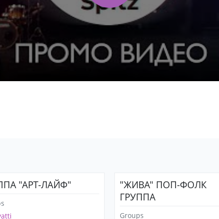
s
ППА "АРТ-ЛАЙФ"
"ЖИВА" ПОП-ФОЛК
ГРУППА
ps
Groups
atti