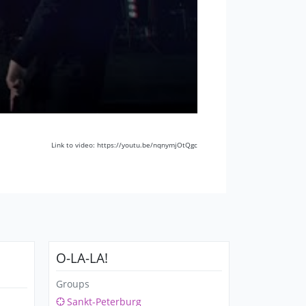
Link to video: https://youtu.be/nqnymjOtQgc
O-LA-LA!
Groups
Sankt-Peterburg