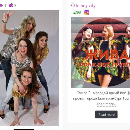
1
3
In any city
-40%
"Жива " - молодой яркий поп-
проект города Екатеринбург. Гру
read more..
Read more