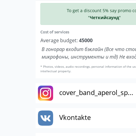
To get a discount 5% say promo c
"
Четкийсаунд
"
Cost of services
Average budget:
45000
В гонорар входит бэклайн (Все что сто
микрофоны, инструменты и тд) Не вход
* Photos, videos, audio recordings, personal information of the us
intellectual property.
cover_band_aperol_sp...
Vkontakte