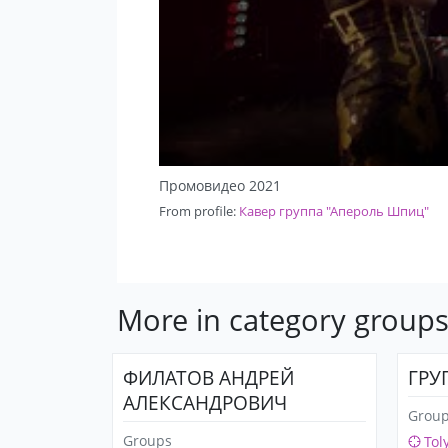
Промовидео 2021
From profile:
Кавер группа "Апероль Шпиц"
More in category group
ФИЛАТОВ АНДРЕЙ
ГРУ
АЛЕКСАНДРОВИЧ
Grou
Groups
Toly