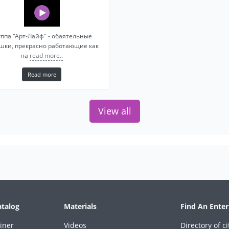
уппа "Арт-Лайф" - обаятельные
шки, прекрасно работающие как
на
read more..
Read more
View all
atalog
Materials
Find An Enter
iner
Videos
Directory of ci