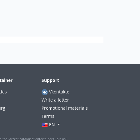
tainer
Support
ties
Vkontakte
Write a letter
urg
Promotional materials
Terms
EN
 the largest catalog of entertainers, join us!