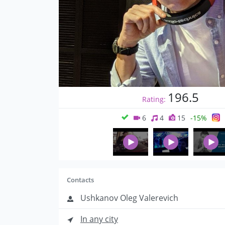
196.5
Rating:
6
4
15
-15%
Contacts
Ushkanov Oleg Valerevich
In any city