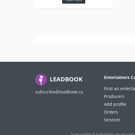
Entertainers C
LEADBOOK
Find an enterta
subscribe@leadbook.ru
Producers
Add profile
Orders
Services
In our catalog of entertainers you can order 