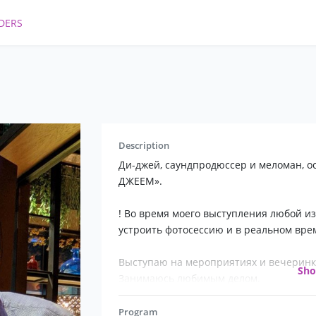
DERS
Description
Ди-джей, саундпродюссер и меломан, о
ДЖЕЕМ».
! Во время моего выступления любой из 
устроить фотосессию и в реальном вре
Выступаю на мероприятиях и вечеринк
Sh
Занимаюсь любимым делом.
На выступлениях использую авторскую 
ПРОФИ, с более чем 15-летним стажем 
Program