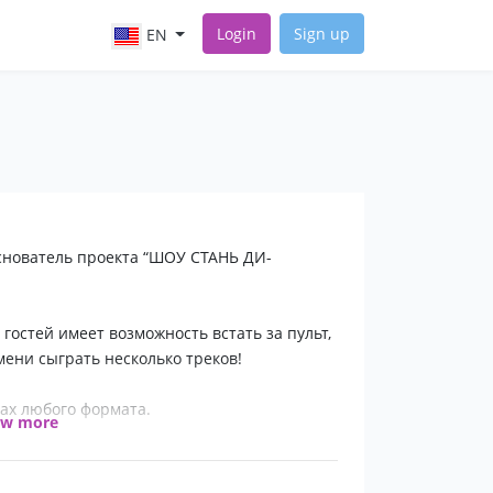
Login
Sign up
EN
снователь проекта “ШОУ СТАНЬ ДИ-
гостей имеет возможность встать за пульт,
мени сыграть несколько треков!
ах любого формата.
ow more
музыку.
выступлений.