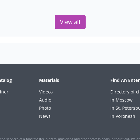
View all
atalog
Materials
Find An Enter
iner
Videos
Directory of ci
Audio
In Moscow
Photo
In St. Petersb
News
In Voronezh
the services of a toastmaster, singers, musicians and other professionals in their field. We are