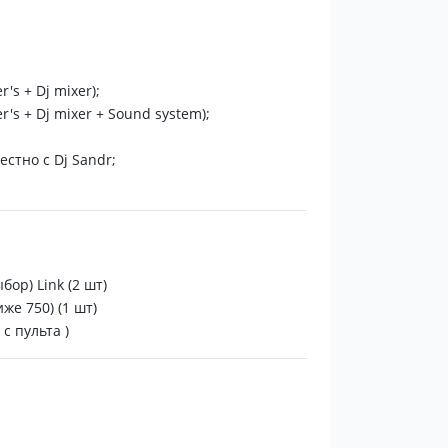
овых пластинок. Издаюсь на западных
се стили, годовой)
's + Dj mixer);
's + Dj mixer + Sound system);
орватия, Испания, Португалия, Турция,
стно с Dj Sandr;
ИП с УСН)
Ди-джеем".
бор) Link (2 шт)
ие для компании Schwarzkopf , 2007 г.,
же 750) (1 шт)
с пульта )