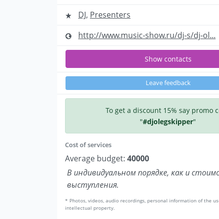
DJ
,
Presenters
http://www.music-show.ru/dj-s/dj-ol...
Show contacts
Leave feedback
To get a discount 15% say promo 
"
#djolegskipper
"
Cost of services
Average budget:
40000
В индивидуальном порядке, как и стоим
выступления.
* Photos, videos, audio recordings, personal information of the us
intellectual property.