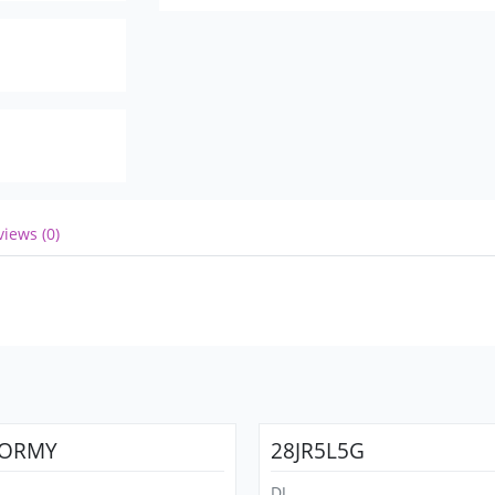
Клуб: Famous (Москва)
Клуб: Rock Vegas (Москва)
Клуб: Progressive Daddy
Клуб Pacha (Москва)
Ресторан: Хитрые Люди
Ресторан "Севен" (Москва, Дмитровский
Cеть ресторанов Temple Bar
views (0)
TORMY
28JR5L5G
DJ