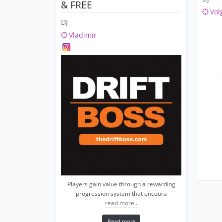
& FREE
Vol
DJ
Vladimir
Players gain value through a rewarding
progression system that encoura
read more..
Read more