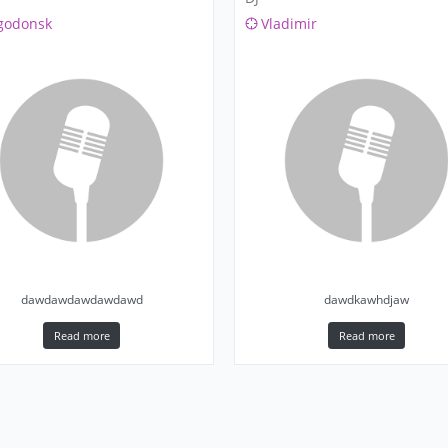
godonsk
Vladimir
dawdawdawdawdawd
dawdkawhdjaw
Read more
Read more