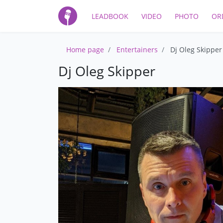
LEADBOOK
VIDEO
PHOTO
OR
Home page
Entertainers
Dj Oleg Skipper
Dj Oleg Skipper