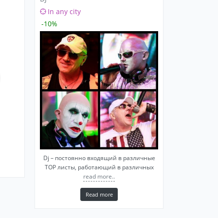
In any city
-10%
Dj – постоянно входящий в различные
ТОР листы, работающий в различных
read more..
Read more