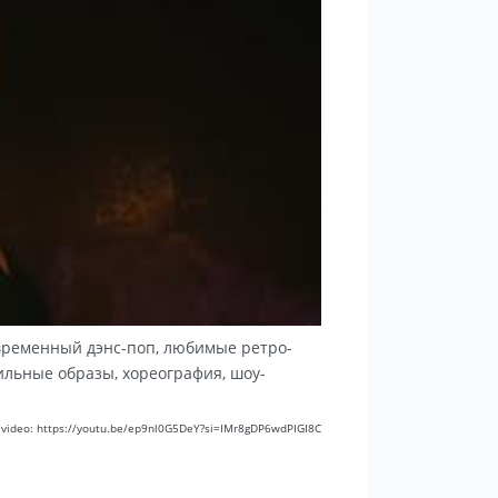
овременный дэнс-поп, любимые ретро-
тильные образы, хореография, шоу-
o video: https://youtu.be/ep9nl0G5DeY?si=IMr8gDP6wdPIGI8C