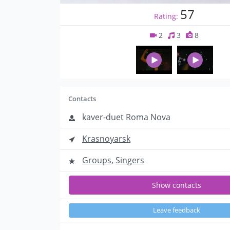
57
Rating:
2
3
8
Contacts
kaver-duet Roma Nova
Krasnoyarsk
Groups
,
Singers
Show contacts
Leave feedback