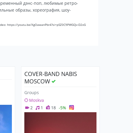
овременный дэнс-поп, любимые ретро-
тильные образы, хореография, шоу-
video: https://youtu.be/XgOawanPbr4?si=pSZ0C9PWGQv-D2xG
COVER-BAND NABIS
MOSCOW
Groups
Moskva
2
1
18
-5%