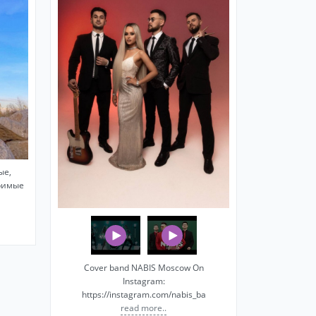
ые,
оримые
Cover band NABIS Moscow On
Instagram:
https://instagram.com/nabis_ba
read more..