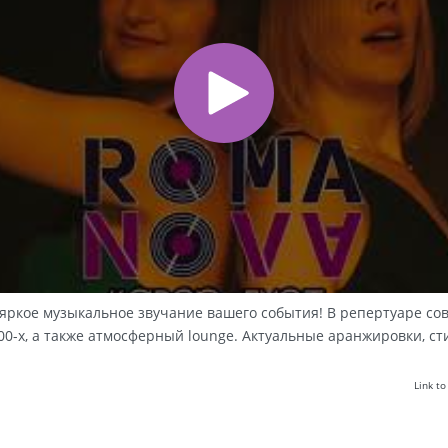
о яркое музыкальное звучание вашего события! В репертуаре с
 00-х, а также атмосферный lounge. Актуальные аранжировки, с
Link t