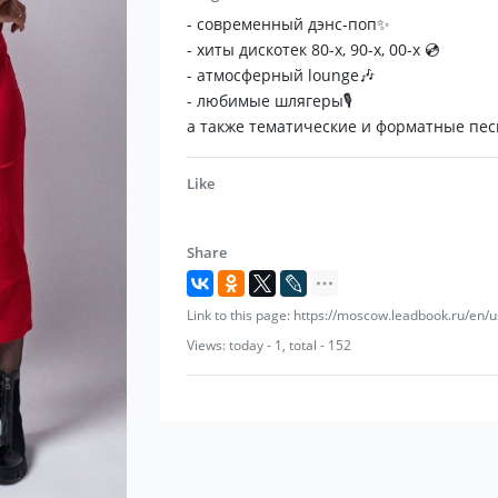
📀 эстрадная подача, хореография, шоу
- современный дэнс-поп✨
- хиты дискотек 80-х, 90-х, 00-х 💿
Мы обожаем свое дело и с удовольстви
- атмосферный lounge🎶
площадках города, края и в регионах🙂
- любимые шлягеры🎙
а также тематические и форматные пес
Like
Share
Link to this page: https://moscow.leadbook.ru/en
Views: today - 1, total - 152