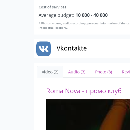
Cost of services
Average budget:
10 000 - 40 000
* Photos, videos, audio recordings, personal information of the us
intellectual property.
Vkontakte
Video (2)
Audio (3)
Photo (8)
Revi
Roma Nova - промо клуб