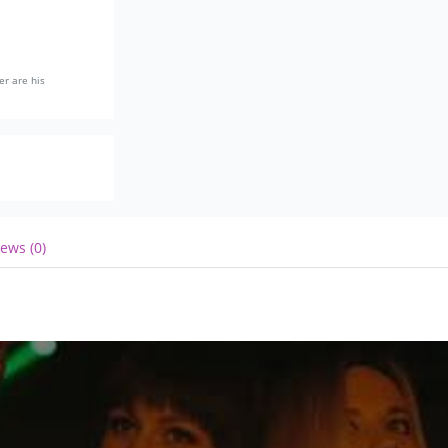
er are his
ews (0)