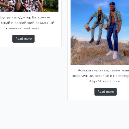
оу-группа «Доктор Ватсон» —
етский и российский вокальный
коллекти
read more..
Read more
🔥Зажигательные, талантлив
энергичные, веселые и неповт
АфроSh
read more..
Read more