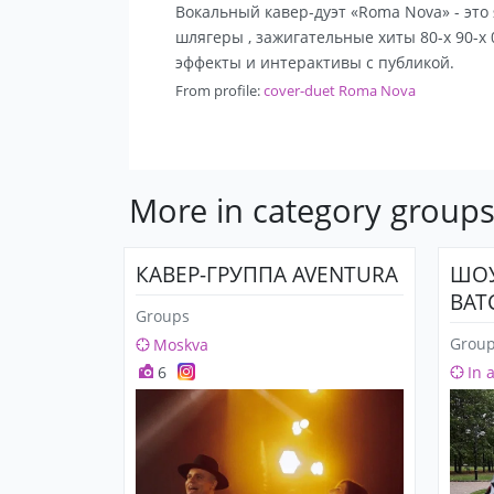
Вокальный кавер-дуэт «Roma Nova» - эт
шлягеры , зажигательные хиты 80-х 90-х
эффекты и интерактивы с публикой.
From profile:
cover-duet Roma Nova
More in category group
КАВЕР-ГРУППА AVENTURA
ШОУ
ВАТ
Groups
Grou
Moskva
6
In 