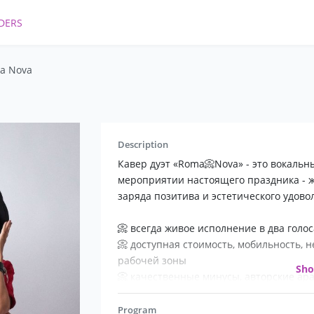
DERS
ma Nova
Description
Кавер дуэт «Roma📀Nova» - это вокальны
мероприятии настоящего праздника - жи
заряда позитива и эстетического удовольс
📀 всегда живое исполнение в два голо
📀 доступная стоимость, мобильность, 
рабочей зоны
Sh
📀 качественные минусы, авторские а
программы
📀 сценические образы в стилистике п
Program