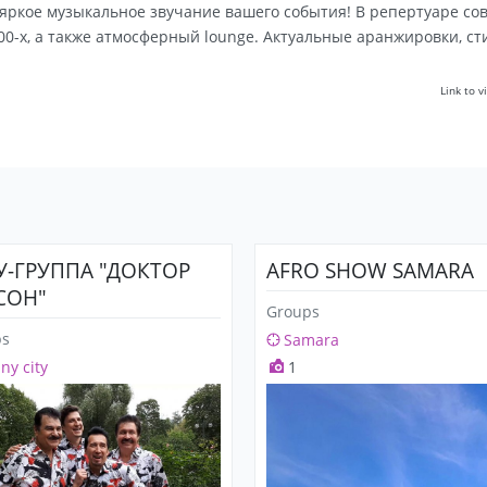
о яркое музыкальное звучание вашего события! В репертуаре с
 00-х, а также атмосферный lounge. Актуальные аранжировки, с
Link to 
s
-ГРУППА "ДОКТОР
AFRO SHOW SAMARA
СОН"
Groups
ps
Samara
any city
1