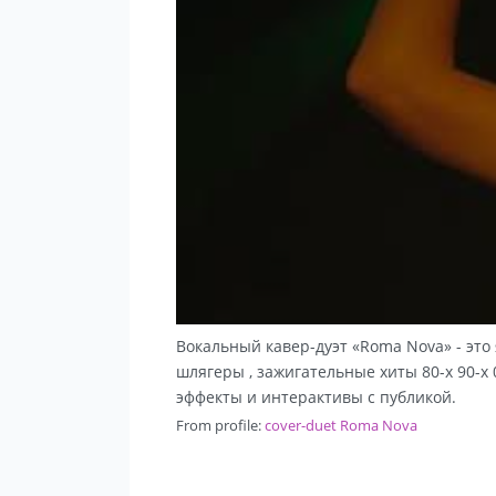
Вокальный кавер-дуэт «Roma Nova» - эт
шлягеры , зажигательные хиты 80-х 90-х
эффекты и интерактивы с публикой.
From profile:
cover-duet Roma Nova