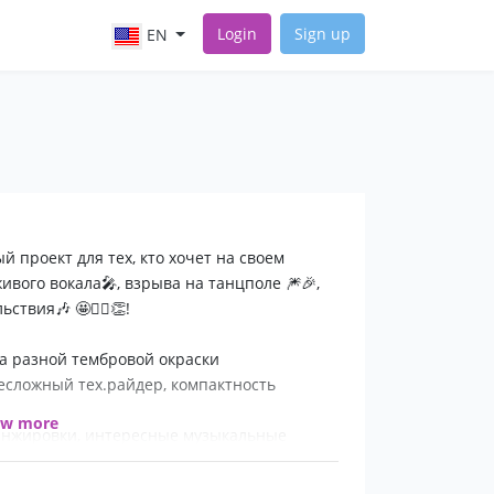
Login
Sign up
EN
й проект для тех, кто хочет на своем
вого вокала🎤, взрыва на танцполе 🎆🎉,
твия🎶 🤩👯‍♀️👏!
са разной тембровой окраски
несложный тех.райдер, компактность
ow more
ранжировки, интересные музыкальные
роекта или тематике мероприятия