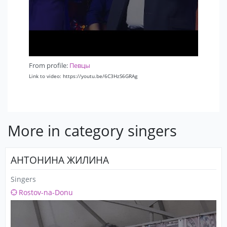
From profile:
Певцы
Link to video: https://youtu.be/6C3HzS6GRAg
More in category singers
АНТОНИНА ЖИЛИНА
Singers
Rostov-na-Donu