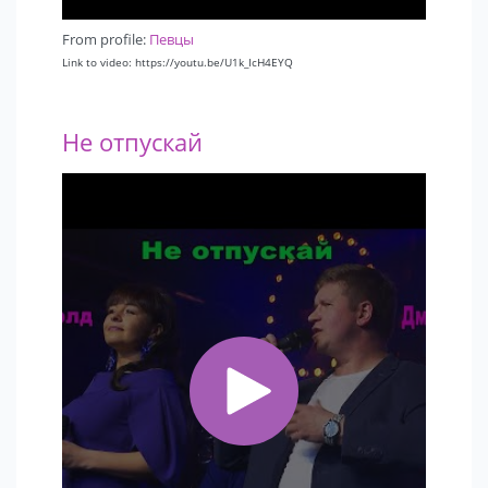
From profile:
Певцы
Link to video: https://youtu.be/U1k_IcH4EYQ
Не отпускай