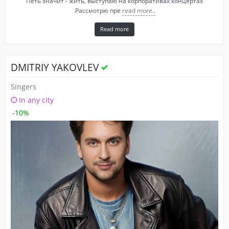
Петь значит - жить, выступаю на корпоративах концертах
.Рассмотрю пре
read more..
Read more
DMITRIY YAKOVLEV
Singers
In any city
-10%