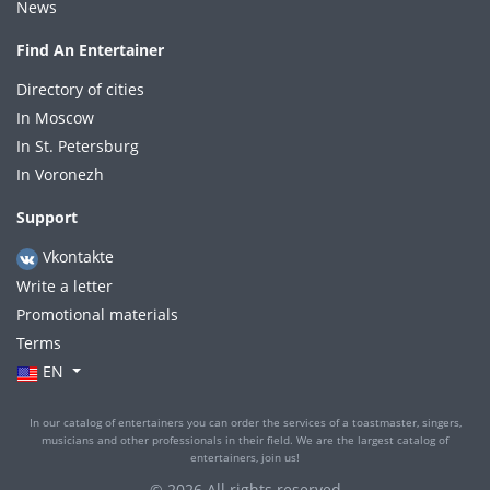
News
Find An Entertainer
Directory of cities
In Moscow
In St. Petersburg
In Voronezh
Support
Vkontakte
Write a letter
Promotional materials
Terms
EN
In our catalog of entertainers you can order the services of a toastmaster, singers,
musicians and other professionals in their field. We are the largest catalog of
entertainers, join us!
© 2026 All rights reserved