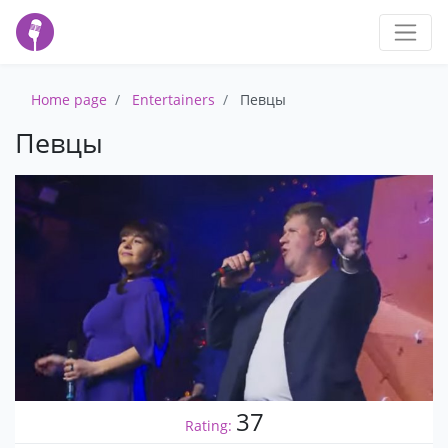
Home page
Entertainers
Певцы
Певцы
37
Rating: