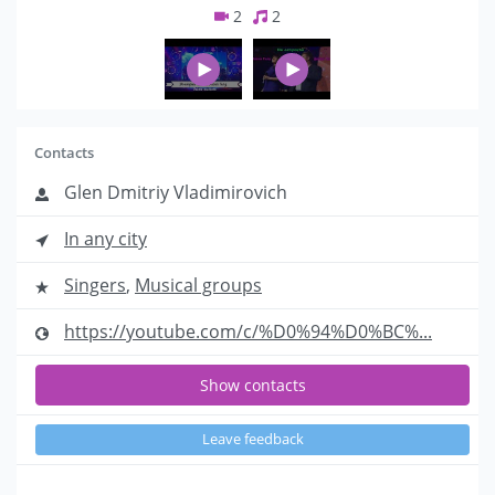
2
2
Contacts
Glen Dmitriy Vladimirovich
In any city
Singers
,
Musical groups
https://youtube.com/c/%D0%94%D0%BC%...
Show contacts
Leave feedback