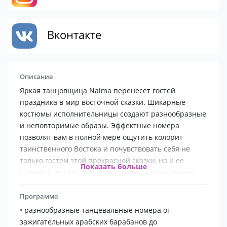
Вконтакте
Описание
Яркая танцовщица Naima перенесет гостей
праздника в мир восточной сказки. Шикарные
костюмы исполнительницы создают разнообразные
и неповторимые образы. Эффектные номера
позволят вам в полной мере ощутить колорит
таинственного Востока и почувствовать себя не
только гостем этой прекрасной сказки, но и ее
Показать больше
главным героем. Восточный танец в исполнении
обворожительной Naima неизменно станет
украшением любого торжества!
Программа
• разнообразные танцевальные номера от
зажигательных арабских барабанов до