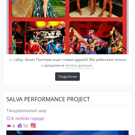
♨♨Шоу- балет Пантера ищет новых друзей! Мы работаем только
с лучшими в
читать дальше..
Подробнее
SALVA PERFORMANCE PROJECT
Танцевальные шоу
В любом городе
4
10