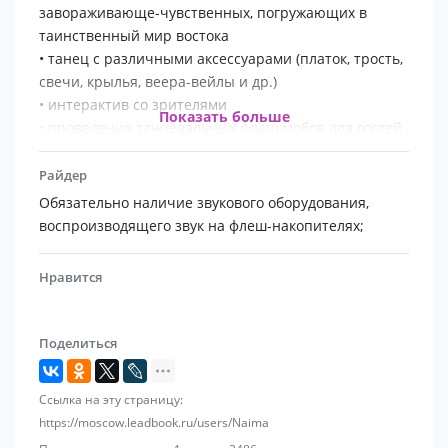
завораживающе-чувственных, погружающих в
таинственный мир востока
• танец с различными аксессуарами (платок, трость,
свечи, крылья, веера-вейлы и др.)
• интерактив со зрителями
Показать больше
• проведение танцевальных флеш-мобов для гостей
• гибкая система оплаты
• гарантия отличного настроения Ваших гостей!!!
Райдер
Обязательно наличие звукового оборудования,
воспроизводящего звук на флеш-накопителях;
Нравится
Поделиться
Ссылка на эту страницу:
https://moscow.leadbook.ru/users/Naima