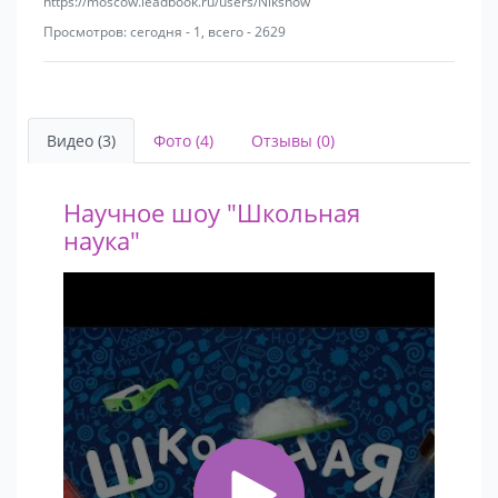
https://moscow.leadbook.ru/users/Nikshow
Просмотров: сегодня - 1, всего - 2629
Видео (3)
Фото (4)
Отзывы (0)
Научное шоу "Школьная
наука"