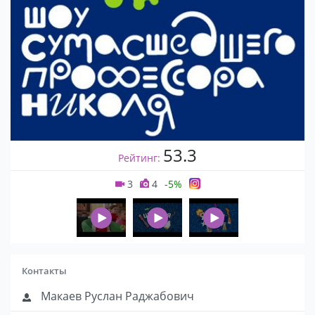
53.3
Рейтинг:
3
4
-5%
Контакты
Макаев Руслан Раджабович