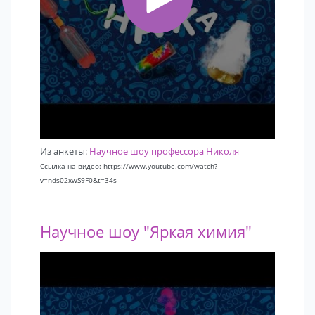
Из анкеты:
Научное шоу профессора Николя
Ссылка на видео: https://www.youtube.com/watch?
v=nds02xwS9F0&t=34s
Научное шоу "Яркая химия"