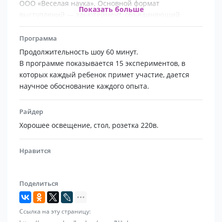
ООО «Веселая наука». Основной формат
Показать больше
выступлений — эдьютеймент, объединяющий
познавательный и обучающий процессы и
элементы игры. Головной офис находится в Москве.
Программа
Год основания — 2010. На текущий момент в
Продолжительность шоу 60 минут.
крупнейших городах страны действуют 63
В программе показывается 15 экспериментов, в
представительств компании в 4 странах мира;
которых каждый ребенок примет участие, дается
проведено около 40000 научных шоу.
научное обоснование каждого опыта.
Райдер
Хорошее освещение, стол, розетка 220в.
Нравится
Поделиться
Ссылка на эту страницу: