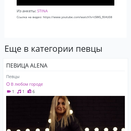
Из анкеты:
STINA
Ссылка на видео: https://www.youtube.com/watch?v=tSWG_fXHU08
Еще в категории певцы
ПЕВИЦА ALENA
Певцы
В любом городе
1
1
6