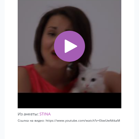
Из анкеты:
STINA
Ссылка на видео: https://www.youtube.com/watch?v=EkwUwfdtkaM