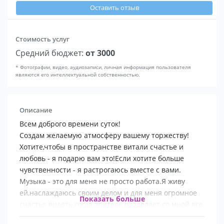
Оставить отзыв
Стоимость услуг
Средний бюджет:
от 3000
* Фотографии, видео, аудиозаписи, личная информация пользователя
являются его интеллектуальной собственностью.
Описание
Всем доброго времени суток!
Создам желаемую атмосферу вашему торжеству!
Хотите,чтобы в пространстве витали счастье и
любовь - я подарю вам это!Если хотите больше
чувственности - я растрогаюсь вместе с вами.
Музыка - это для меня не просто работа.Я живу
ей,наслаждаюсь своим делом и для меня огромное
Показать больше
счастье видеть,когда зритель разделяет со мной все
эмоции,все переживания,которые я несу с песней.