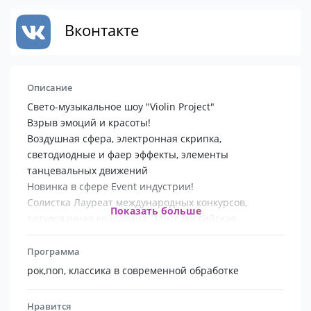
Вконтакте
Описание
Свето-музыкальное шоу "Violin Project"
Взрыв эмоций и красоты!
Воздушная сфера, электронная скрипка,
светодиодные и фаер эффекты, элементы
танцевальных движений
Новинка в сфере Event индустрии!
Солистка Лауреат международных конкурсов,
Показать больше
титулованная красавица "Мисс Российская
Краса2018"
Классика в современной обработке, рок, поп,
Программа
мировые хиты.
рок,поп, классика в современной обработке
От Большой сцены до частных вечеринок по всему
миру
Нравится