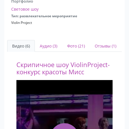
Портфолио
Световое шоу
Тип: развлекательное мероприятие
Violin Project
Видео (6)
Аудио (3)
Фото (21)
Отзывы (1)
Скрипичное шоу ViolinProject-
конкурс красоты Мисс