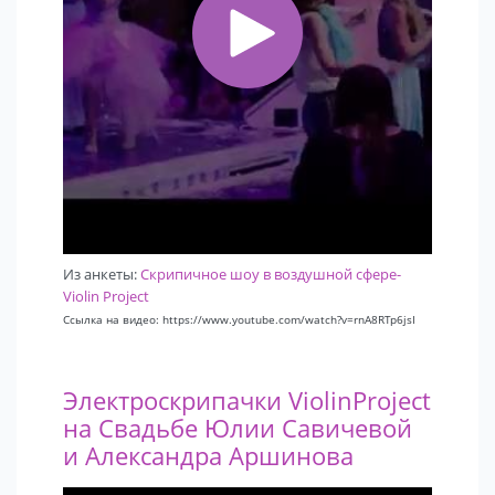
Из анкеты:
Скрипичное шоу в воздушной сфере-
Violin Project
Ссылка на видео: https://www.youtube.com/watch?v=rnA8RTp6jsI
Электроскрипачки ViolinProject
на Свадьбе Юлии Савичевой
и Александра Аршинова