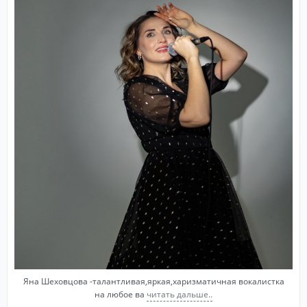
Яна Шеховцова -талантливая,яркая,харизматичная вокалистка
на любое ва
читать дальше..