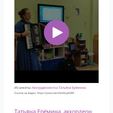
Из анкеты:
Аккордеонистка Татьяна Ерёмина
Ссылка на видео: https://youtu.be/u0uVeLpb380
Татьяна Ерёмина, аккордеон.