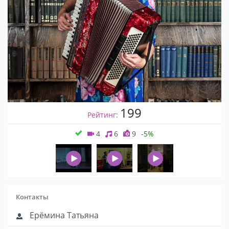
199
Рейтинг:
4
6
9
-5%
Контакты
Ерёмина Татьяна