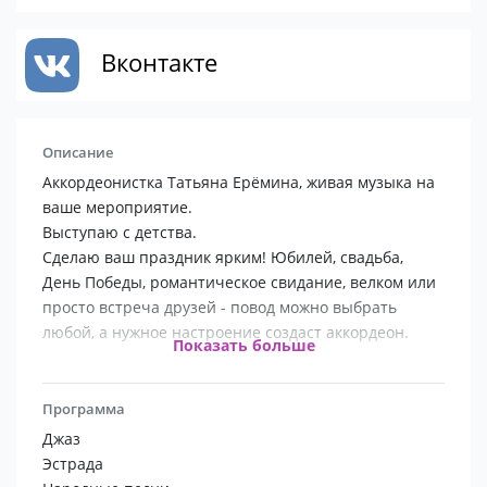
Вконтакте
Описание
Аккордеонистка Татьяна Ерёмина, живая музыка на
ваше мероприятие.
Выступаю с детства.
Сделаю ваш праздник ярким! Юбилей, свадьба,
День Победы, романтическое свидание, велком или
просто встреча друзей - повод можно выбрать
любой, а нужное настроение создаст аккордеон.
Показать больше
В репертуаре несколько сотен композиций:
эстрадные песни и танцы, музыка Франции, Италии,
Программа
Испании, русские народные мелодии, музыка из
Джаз
кинофильмов и мюзиклов, военные песни и многое
Эстрада
другое.