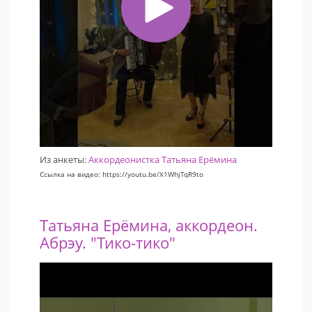
Из анкеты:
Аккордеонистка Татьяна Ерёмина
Ссылка на видео: https://youtu.be/X1WhjTqR9to
Татьяна Ерёмина, аккордеон.
Абрэу. "Тико-тико"