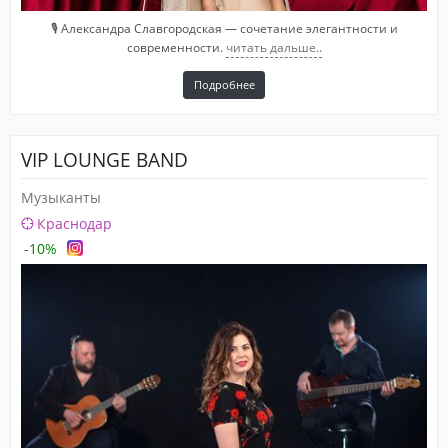
🎙️ Александра Славгородская — сочетание элегантности и
современности.
читать дальше..
Подробнее
VIP LOUNGE BAND
Музыканты
Краснодар
-10%