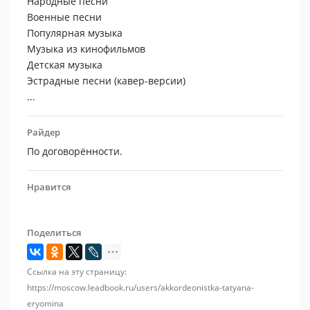
Народные песни
Военные песни
Буду рада украсить ваше мероприятие!
Популярная музыка
Музыка из кинофильмов
Детская музыка
Эстрадные песни (кавер-версии)
...
Райдер
По договорённости.
Нравится
Поделиться
Ссылка на эту страницу:
https://moscow.leadbook.ru/users/akkordeonistka-tatyana-
eryomina