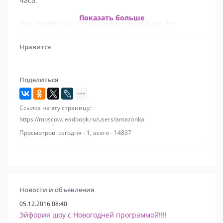
часа.
Показать больше
Для свадеб есть специальная программа без
раздевания, интерактив с гостями!
Нравится
Так же Вы можете пригласить наших девушек на
мероприятие в качестве моделей боди-арт, гоу-
Поделиться
топлес или на велкам-зону для встречи гостей!!!
Ссылка на эту страницу:
https://moscow.leadbook.ru/users/amazonka
Просмотров: сегодня - 1, всего - 14837
Новости и объявления
05.12.2016 08:40
Эйфория шоу с Новогодней программой!!!!