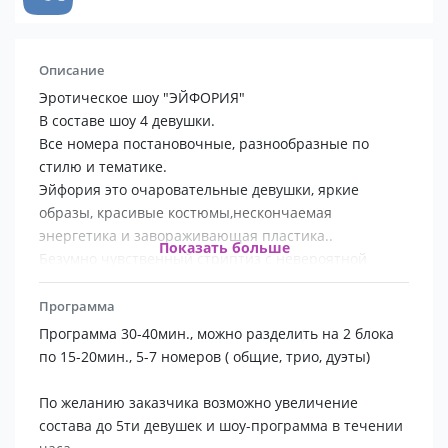
Описание
Эротическое шоу "ЭЙФОРИЯ"
В составе шоу 4 девушки.
Все номера постановочные, разнообразные по
стилю и тематике.
Эйфория это очаровательные девушки, яркие
образы, красивые костюмы,нескончаемая
энергетика и завораживающая пластика..
Показать больше
Безумно чувственный стриптиз с невероятной
эстетической выдержкой на Ваш корпоратив,
свадьбу, мальчишник, день рождения!!!
Программа
Программа 30-40мин., можно разделить на 2 блока
по 15-20мин., 5-7 номеров ( общие, трио, дуэты)
По желанию заказчика возможно увеличение
состава до 5ти девушек и шоу-программа в течении