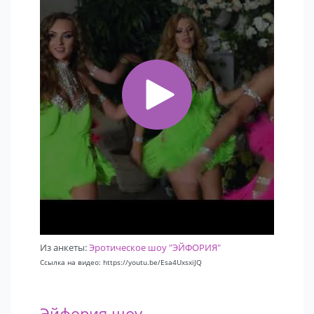
Из анкеты:
Эротическое шоу "ЭЙФОРИЯ"
Ссылка на видео: https://youtu.be/Esa4UxsxiJQ
Эйфория шоу