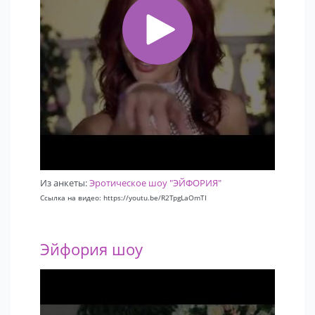
Из анкеты:
Эротическое шоу "ЭЙФОРИЯ"
Ссылка на видео: https://youtu.be/R2TpgLaOmTI
Эйфория шоу