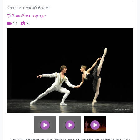
Классический балет
В любом городе
11
3
Выступление артистов балета на различных мероприятиях. Это