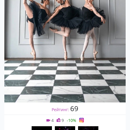
69
Рейтинг:
4
9
-10%