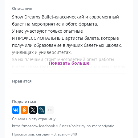
Описание
Show Dreams Ballet-классический и современный
балет на мероприятие любого формата.
У нас участвуют только опытные
и ПРОФЕССИОНАЛЬНЫЕ артисты балета, которые
получили образование в лучших балетных школах,
училищах и университетах.
За их плечами стоит многолетний опыт работы
Показать больше
в известных театрах и на самых величайших сценах
Европы и Мира.
Нравится
БАЛЕРИНЫ НА СВАДЬБУ
Поделиться
Свадебный танец с сопровождением.
В сопровождении балерин свадебный танец
Ссылка на эту страницу:
смотрится совсем по-другому.
https://moscow.leadbook.ru/users/baleriny-na-meropriyatie
Главные участники торжества могут быть спокойны:
Просмотров: сегодня - 3, всего - 840
им достаточно будет уверенно выполнить всего