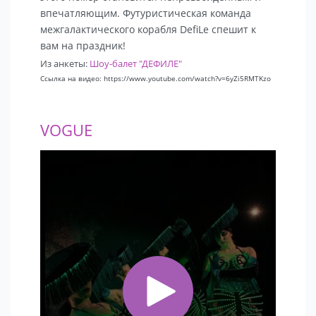
впечатляющим. Футуристическая команда
межгалактического корабля DefiLe спешит к
вам на праздник!
Из анкеты:
Шоу-балет "ДЕФИЛЕ"
Ссылка на видео: https://www.youtube.com/watch?v=6yZi5RMTKzo
VOGUE