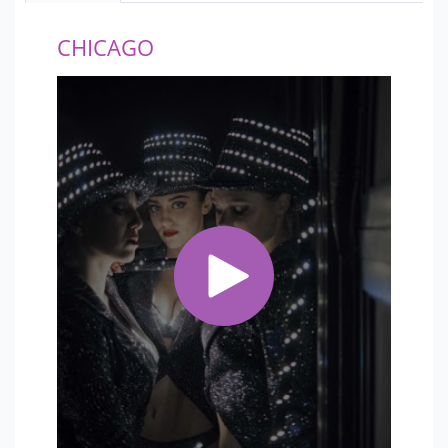
Сафроновы, русский Frank Sinatra – Вэл Никольский,
Карел Готт.
CHICAGO
Готовы ли вы стать частью этого пленительного
волшебства и прочувствовать всю магию и
великолепие?
Это искусство, которое останется в вашей памяти
навсегда!