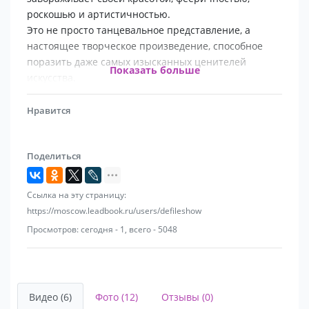
роскошью и артистичностью.
Это не просто танцевальное представление, а
настоящее творческое произведение, способное
поразить даже самых изысканных ценителей
Показать больше
искусства.
Интерактивное шоу с участием зрителей и
Нравится
увлекательные мастер-классы позволят каждому
гостю окунуться в увлекательный мир танца и стать
Поделиться
частью этого великолепного спектакля.
В шоу работают только профессиональные
Ссылка на эту страницу:
танцовщицы модельной внешности с большим
https://moscow.leadbook.ru/users/defileshow
опытом работы на сцене при таких ансамблях, как:
Просмотров: сегодня - 1, всего - 5048
«Красная Звезда», ансамбль «Золотое кольцо»
Надежды Кадышевой, фолк-группа «ЯR-марка»
Владимира Девятова, ансамбль ФСБ. Наши артисты
сотрудничали со звёздами российской и зарубежной
Видео (6)
Фото (12)
Отзывы (0)
эстрады: группа На-На, Наталья Гулькина, Братья