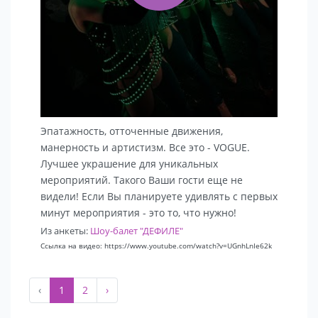
Эпатажность, отточенные движения,
манерность и артистизм. Все это - VOGUE.
Лучшее украшение для уникальных
мероприятий. Такого Ваши гости еще не
видели! Если Вы планируете удивлять с первых
минут мероприятия - это то, что нужно!
Из анкеты:
Шоу-балет "ДЕФИЛЕ"
Ссылка на видео: https://www.youtube.com/watch?v=UGnhLnIe62k
‹
1
2
›