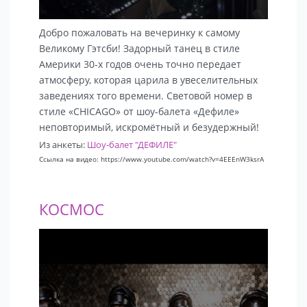
Добро пожаловать на вечеринку к самому
Великому Гэтсби! Задорный танец в стиле
Америки 30-х годов очень точно передает
атмосферу, которая царила в увеселительных
заведениях того времени. Cветовой номер в
стиле «CHICAGO» от шоу-балета «Дефиле»
неповторимый, искромётный и безудержный!
Из анкеты:
Шоу-балет "ДЕФИЛЕ"
Ссылка на видео: https://www.youtube.com/watch?v=4EEEnW3ksrA
КОСМОС