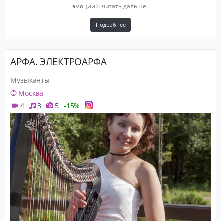
эмоции✨
читать дальше..
Подробнее
АРФА. ЭЛЕКТРОАРФА
Музыканты
Москва
4
3
5
-15%