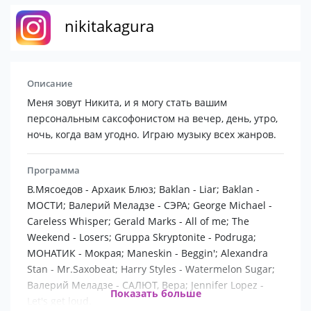
nikitakagura
Описание
Меня зовут Никита, и я могу стать вашим
персональным саксофонистом на вечер, день, утро,
ночь, когда вам угодно. Играю музыку всех жанров.
Программа
В.Мясоедов - Архаик Блюз; Baklan - Liar; Baklan -
МОСТИ; Валерий Меладзе - СЭРА; George Michael -
Careless Whisper; Gerald Marks - All of me; The
Weekend - Losers; Gruppa Skryptonite - Podruga;
МОНАТИК - Мокрая; Maneskin - Beggin'; Alexandra
Stan - Mr.Saxobeat; Harry Styles - Watermelon Sugar;
Валерий Меладзе - САЛЮТ, Вера; Jennifer Lopez -
Показать больше
Let's get loud.