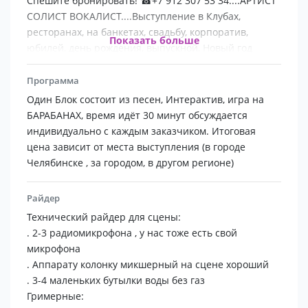
Спешите бронировать! ☎+7 912 307 53 34....АРТИСТ
СОЛИСТ ВОКАЛИСТ....Выступление в Клубах,
ресторанах, на банкетах, свадьбу, корпоратив,
Показать больше
юбилей, день рождения, выпускной, Новый год
Программа
Один Блок состоит из песен, Интерактив, игра на
БАРАБАНАХ, время идёт 30 минут обсуждается
индивидуально с каждым заказчиком. Итоговая
цена зависит от места выступления (в городе
Челябинске , за городом, в другом регионе)
Райдер
Технический райдер для сцены:
. 2-3 радиомикрофона , у нас тоже есть свой
микрофона
. Аппарату колонку микшерный на сцене хороший
. 3-4 маленьких бутылки воды без газ
Гримерные: