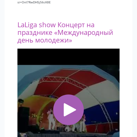
si=Onl7RwDH5j56cK8E
LaLiga show Концерт на
празднике «Международный
день молодежи»