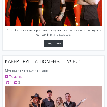
Absenth – известная российская музыкальная группа, играющая в
жанрах i
читать дальше..
Подробнее
КАВЕР-ГРУППА ТЮМЕНЬ: "ПУЛЬС"
Музыкальные коллективы
Тюмень
1
3