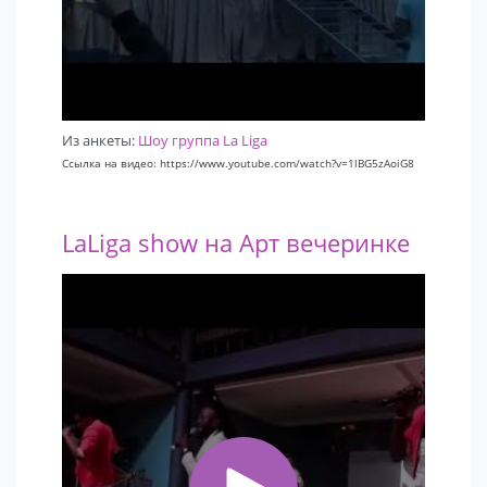
Из анкеты:
Шоу группа La Liga
Ссылка на видео: https://www.youtube.com/watch?v=1lBG5zAoiG8
LaLiga show на Арт вечеринке