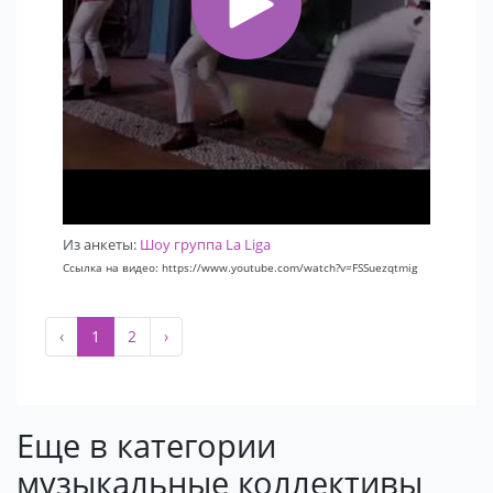
Из анкеты:
Шоу группа La Liga
Ссылка на видео: https://www.youtube.com/watch?v=FSSuezqtmig
‹
1
2
›
Еще в категории
музыкальные коллективы