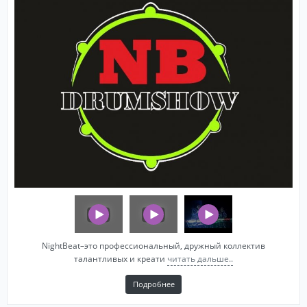
NightBeat–это профессиональный, дружный коллектив
талантливых и креати
читать дальше..
Подробнее