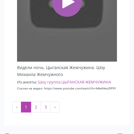
Видели ночь. Цыганская Жемчужина. Шоу
Михаила Жемчужного
Из анкеты:
Шоу группа ЦЫГАНСКАЯ ЖЕМЧУЖИНА
Ссылка на видео: https://www.youtube.com/watch?v=AAkdHwzDP9Y
‹
1
2
3
›