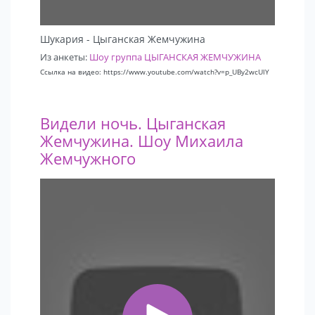
Шукария - Цыганская Жемчужина
Из анкеты:
Шоу группа ЦЫГАНСКАЯ ЖЕМЧУЖИНА
Ссылка на видео: https://www.youtube.com/watch?v=p_UBy2wcUlY
Видели ночь. Цыганская
Жемчужина. Шоу Михаила
Жемчужного