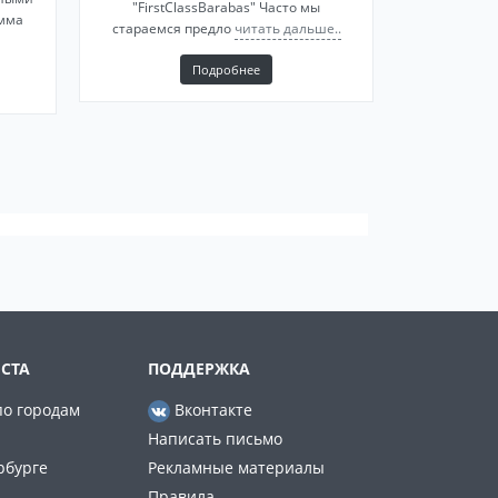
"FirstClassBarabas" Часто мы
мма
стараемся предло
читать дальше..
Подробнее
СТА
ПОДДЕРЖКА
по городам
Вконтакте
Написать письмо
рбурге
Рекламные материалы
Правила