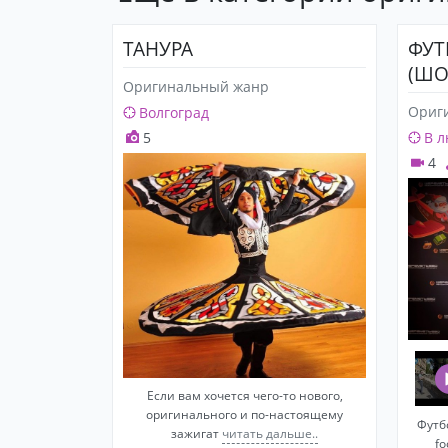
ТАНУРА
ФУТ
(ШО
Оригинальный жанр
Ориг
Волгоград
5
В л
4
Если вам хочется чего-то нового,
оригинального и по-настоящему
Футб
зажигат
читать дальше..
fo