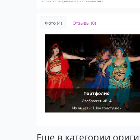
его интеллектуальной собственностью.
Фото (4)
Отзывы (0)
Портфолио
Изображений:
4
Из анкеты:
Шоу толстушек
Еще в категории ориг