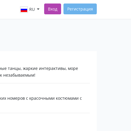
Вход
Регистрация
RU
ные танцы, жаркие интерактивы, море
ик незабываемым!
ких номеров с красочными костюмами с