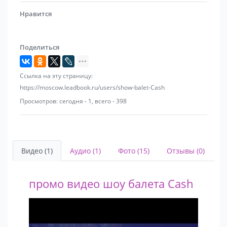
15. Новогодний ( с флеш мобом)
Нравится
16. Амазонки ( с интерактивом)
17. Восток
18. Цыганский (с интерактивом и без)
Поделиться
19. Индия
20. Китай с зонтиками
Ссылка на эту страницу:
21. Полис ( с интерактивом)
https://moscow.leadbook.ru/users/show-balet-Cash
22. Военный ( с интерактивом)
23.Горничные ( с интерактивом)
Просмотров: сегодня - 1, всего - 398
24. 90-е (с интерактивом)
25. Свадебный ( постановочный танец с
молодоженами)
Видео (1)
Аудио (1)
Фото (15)
Отзывы (0)
промо видео шоу балета Cash