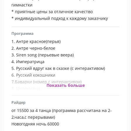
гимнастки
* приятные цены за отличное качество
* индивидуальный подход к каждому заказчику
Программа
1. Антре красное(перья)
2. Антре черно-белое
3. Siren song (перьевые веера)
4. Императрица
5. Русский вдруг как в сказке (с интерактивом)
6. Русский кокошники
7.Баварки (номер с интерактивом)
Показать больше
8. Школьницы
9. Play boy
10. Морячки
Райдер
11. Мамбо девочки ( с интерактивом)
от 15500 за 4 танца (программа рассчитана на 2-
12. Египет
2,часа,с перерывами)
13. Мажоретки
Новогодняя ночь 60000
14. Ковбои ( с интерактивом)