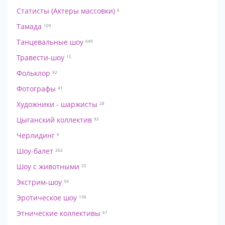
Статисты (Актеры массовки)
6
Тамада
109
Танцевальные шоу
649
Травести-шоу
15
Фольклор
92
Фотографы
41
Художники - шаржисты
28
Цыганский коллектив
92
Черлидинг
9
Шоу-балет
262
Шоу с животными
25
Экстрим-шоу
59
Эротическое шоу
136
Этнические коллективы
67