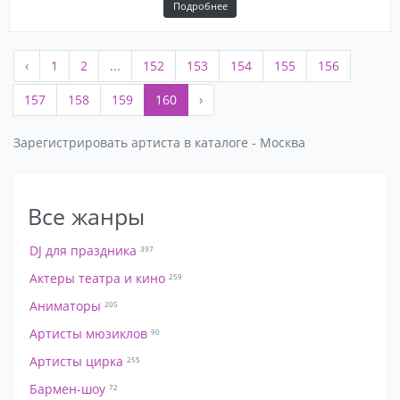
Подробнее
‹
1
2
...
152
153
154
155
156
157
158
159
160
›
Зарегистрировать артиста в каталоге - Москва
Все жанры
DJ для праздника
397
Актеры театра и кино
259
Аниматоры
205
Артисты мюзиклов
90
Артисты цирка
255
Бармен-шоу
72