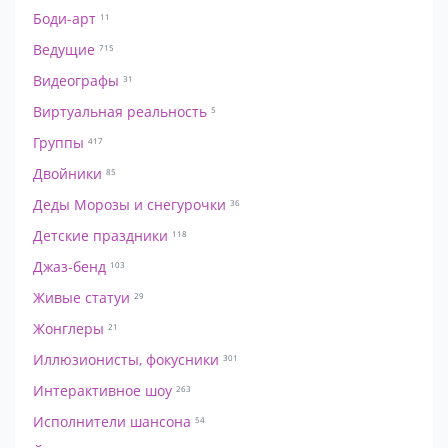
Боди-арт
11
Ведущие
715
Видеографы
31
Виртуальная реальность
5
Группы
417
Двойники
85
Деды Морозы и снегурочки
36
Детские праздники
118
Джаз-бенд
103
Живые статуи
29
Жонглеры
21
Иллюзионисты, фокусники
301
Интерактивное шоу
263
Исполнители шансона
54