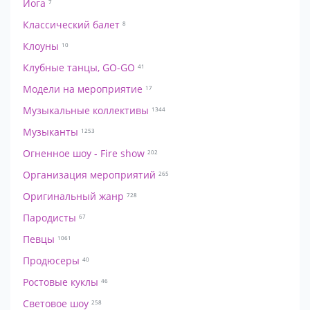
Йога
7
Классический балет
8
Клоуны
10
Клубные танцы, GO-GO
41
Модели на мероприятие
17
Музыкальные коллективы
1344
Музыканты
1253
Огненное шоу - Fire show
202
Организация мероприятий
265
Оригинальный жанр
728
Пародисты
67
Певцы
1061
Продюсеры
40
Ростовые куклы
46
Световое шоу
258