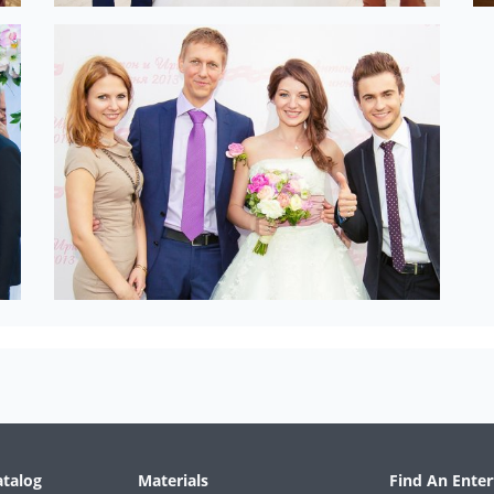
atalog
Materials
Find An Enter