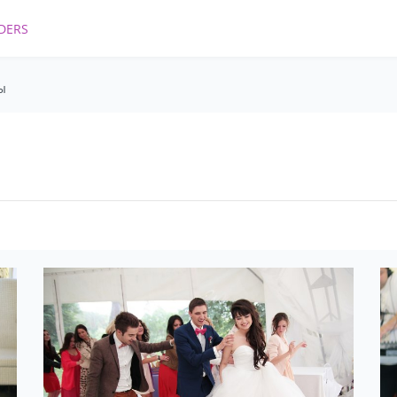
DERS
ы