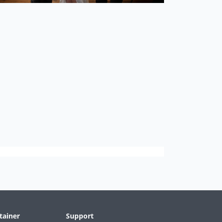
tainer
Support