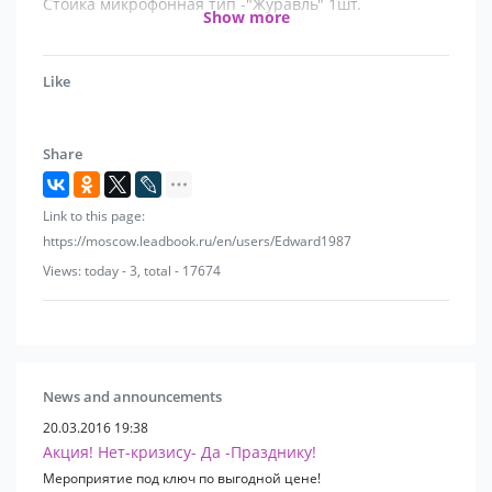
Стойка микрофонная тип -"Журавль" 1шт.
Show more
Ноутбук или нетбук ( НЕ на платформе Apple Mac
или Linux!!!) x1 c наличием Winamp или Jet Audio
Like
софта.
Share
Микшерный пульт с минимум 4 мя входами , 2х XLR
,2x line
Link to this page:
Колонки PA x 2шт по 500W каждая- зал до 100
https://moscow.leadbook.ru/en/users/Edward1987
человек
Views: today - 3, total - 17674
Порталы PА х 2шт 1000 W - для зала более 100
человек
News and announcements
20.03.2016 19:38
Акция! Нет-кризису- Да -Празднику!
Мероприятие под ключ по выгодной цене!