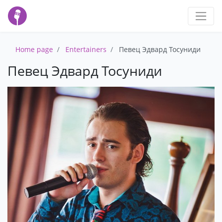
Home page
Entertainers
Певец Эдвард Тосуниди
Певец Эдвард Тосуниди