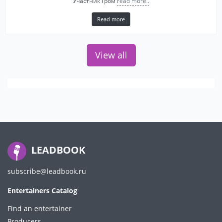
Участник Гром
read more..
Read more
View all
LEADBOOK
subscribe@leadbook.ru
Entertainers Catalog
Find an entertainer
Producers