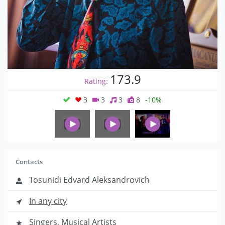
173.9
Rating:
3
3
3
8
-10%
Contacts
Tosunidi Edvard Aleksandrovich
In any city
Singers
,
Musical Artists