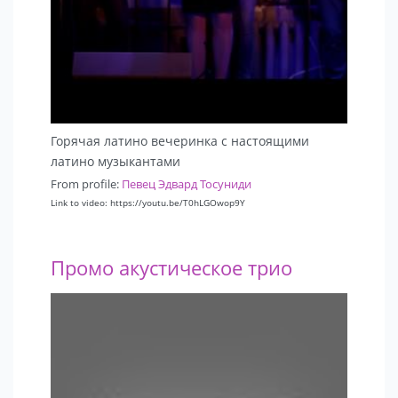
Горячая латино вечеринка с настоящими
латино музыкантами
From profile:
Певец Эдвард Тосуниди
Link to video: https://youtu.be/T0hLGOwop9Y
Промо акустическое трио