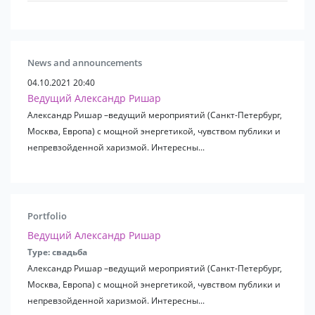
Ольга Бузова
Виктория Одинцова
Миссис Вселенная Алиона Хильт
Мария Вовченко
News and announcements
Татьяна Буланова
04.10.2021 20:40
T-Killah
Ведущий Александр Ришар
Влада
Александр Ришар –ведущий мероприятий (Санкт-Петербург,
София Никитчук (Мисс Россия 2015)
Москва, Европа) с мощной энергетикой, чувством публики и
Дино МС
непревзойденной харизмой. Интересны...
Неангелы
и многие другие...
★ Самые модные DJ города - Dj Lysitsyn, Dj Keyton ,Dj
Portfolio
Bass king, Dj L'amour и десятки других.
Ведущий Александр Ришар
★ Несколько примеров работ:
Type: свадьба
- Премия звезд #instarawards
Александр Ришар –ведущий мероприятий (Санкт-Петербург,
- Конкурс красоты Vklybe.tv
Москва, Европа) с мощной энергетикой, чувством публики и
- Десятки клубов Спб: Central Station, Все хорошо,
непревзойденной харизмой. Интересны...
Такао ...