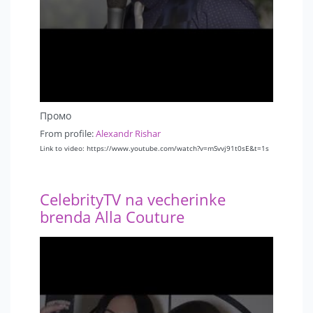
💣Сайт vedushiyspb.com
📞Звоните: +7 931 580 19 39
При моментальном заказе во время звонка -
повышение лояльности от ведущего и скидка 15 %
на любые пакеты услуг ;)
Промо
From profile:
Alexandr Rishar
Link to video: https://www.youtube.com/watch?v=mSvvj91t0sE&t=1s
CelebrityTV na vecherinke
brenda Alla Couture