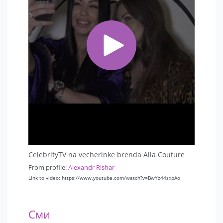
CelebrityTV na vecherinke brenda Alla Couture
From profile:
Alexandr Rishar
Link to video: https://www.youtube.com/watch?v=BwYz44sxpAo
Сми