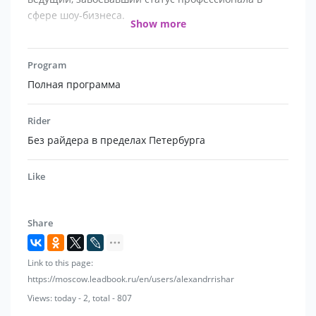
сфере шоу-бизнеса.
Show more
Event мероприятия различного формата, стиля и
масштаба, свадьбы, городские праздники,
Program
корпоративные мероприятия, концерты,
Полная программа
презентации.
Rider
Спросить о цене в один клик: https://vk.com/im?
Без райдера в пределах Петербурга
sel=-46107388
Like
Отзывы : https://vk.com/topic-46107388_40046553
Индивидуальные условия под мероприятия в других
Share
странах, рейтинговые мероприятия типа премий со
звездами, дорогих промо .
Link to this page:
★ Александр Ришар работал на одной площадке со
https://moscow.leadbook.ru/en/users/alexandrrishar
звездами
Views: today - 2, total - 807