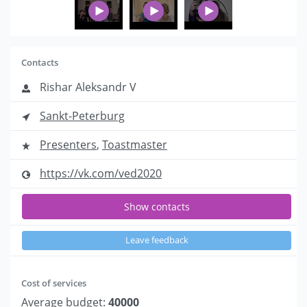
Contacts
Rishar Aleksandr V
Sankt-Peterburg
Presenters
,
Toastmaster
https://vk.com/ved2020
Show contacts
Leave feedback
Cost of services
Average budget:
40000