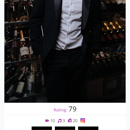
79
Rating:
10
3
20