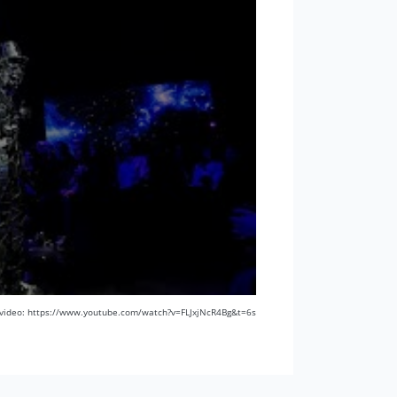
o video: https://www.youtube.com/watch?v=FLJxjNcR4Bg&t=6s