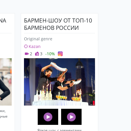
INA
БАРМЕН-ШОУ ОТ ТОП-10
БАРМЕНОВ РОССИИ
Original genre
Kazan
2
3
-10%
ки,
щные
Яркое шоу, с элементами