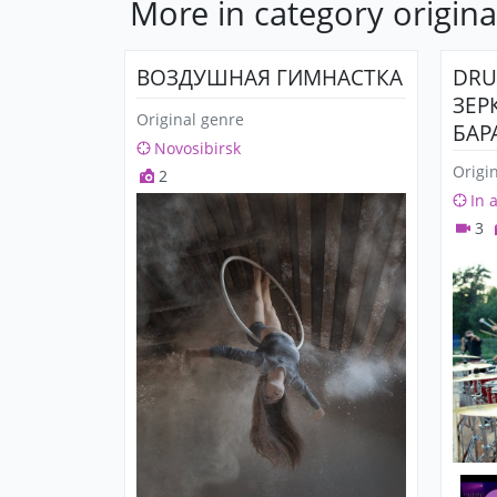
More in category origina
ВОЗДУШНАЯ ГИМНАСТКА
DRU
ЗЕР
Original genre
БАР
Novosibirsk
Origi
2
In 
3