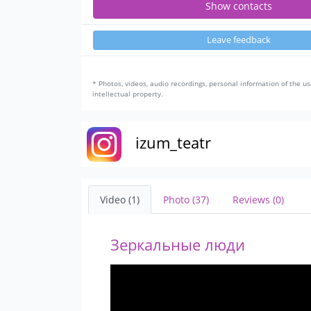
Show contacts
Leave feedback
* Photos, videos, audio recordings, personal information of the us
intellectual property.
izum_teatr
Video (1)
Photo (37)
Reviews (0)
Зеркальные люди