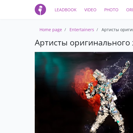
LEADBOOK
VIDEO
PHOTO
OR
Home page
Entertainers
Артисты ориги
Артисты оригинального