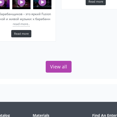
Read more
барабанщиков – это яркий Fusion
ной и живой музыки: к барабанн
read more..
Read more
View all
atalog
Materials
Find An Enter