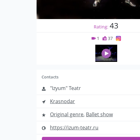
43
Rating:
1
37
Contacts
"Izyum" Teatr
Krasnodar
Original genre
,
Ballet show
https://izum-teatr.ru