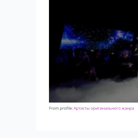
From profile:
Артисты оригинального жанра