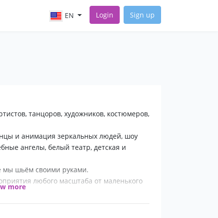
Login
Sign up
EN
ртистов, танцоров, художников, костюмеров,
анцы и анимация зеркальных людей, шоу
бные ангелы, белый театр, детская и
е мы шьём своими руками.
приятия любого масштаба от маленького
ow more
тите всех удивить? Тогда это к нам!