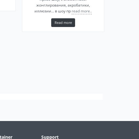
жонглирования, акробатики,
иллюзии... в шоу пр
read more..
Read more
tainer
Support