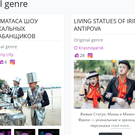
l genre
MATACA ШОУ
LIVING STATUES OF IR
КАЛЬНЫХ
ANTIPOVA
АБАНЩИКОВ
Original genre
nal genre
Krasnoyarsk
any city
28
6
Живые Статуи, Мимы и Мимоч
Фрики — уникальные и зрели
персонажи
read more..