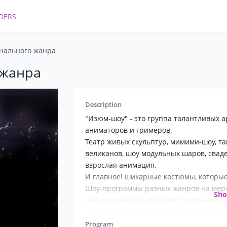
DERS
нального жанра
 жанра
Description
"Изюм-шоу" - это группа талантливых а
аниматоров и гримеров.
Театр живых скульптур, мимими-шоу, т
великанов, шоу модульных шаров, сваде
взрослая анимация.
И главное! шикарные костюмы, которы
Шоу-программы разных жанров на меро
Sh
дня рождения до огромного карнавала.
Мы сделаем Ваше мероприятие ярким! Хо
Program