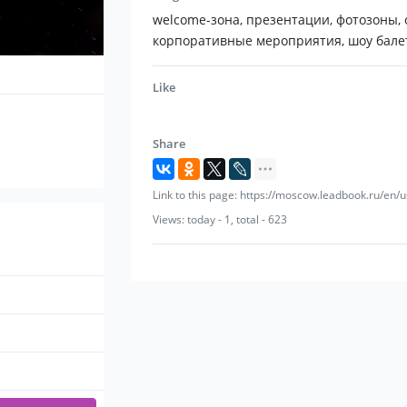
welcome-зона, презентации, фотозоны,
корпоративные мероприятия, шоу бале
Like
Share
Link to this page: https://moscow.leadbook.ru/en/u
Views: today - 1, total - 623