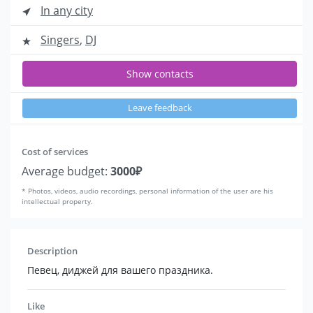
In any city
Singers
,
DJ
Show contacts
Leave feedback
Cost of services
Average budget:
3000₽
* Photos, videos, audio recordings, personal information of the user are his
intellectual property.
Description
Певец, диджей для вашего праздника.
Like