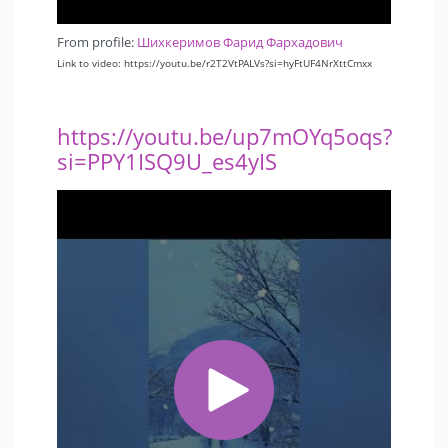
From profile:
Шихкеримов Фарид Фархадович
Link to video: https://youtu.be/r2T2VtPALVs?si=hyFtUF4NrXttCmxx
https://youtu.be/up7mOYq5oqs?
si=PPY1ISQ9U_es4yIS