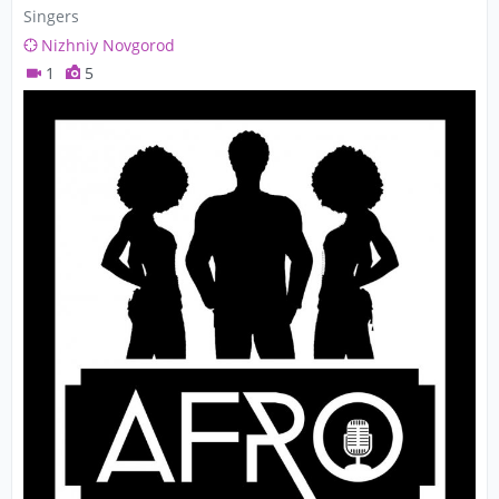
Singers
Nizhniy Novgorod
1
5