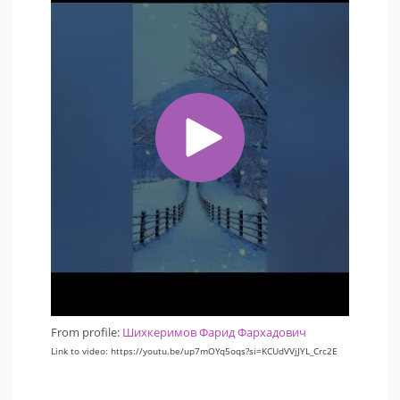
From profile:
Шихкеримов Фарид Фархадович
Link to video: https://youtu.be/up7mOYq5oqs?si=KCUdVVjJYL_Crc2E