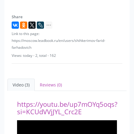
Share
Link to this page:
https://moscow.leadbook.ru/en/users/shihkerimov-farid-
farhadovich
Views: today - 2, total - 162
Video (3)
Reviews (0)
https://youtu.be/up7mOYq5oqs?
si=KCUdVVjJYL_Crc2E