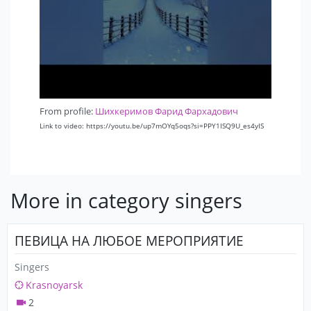
From profile:
Шихкеримов Фарид Фархадович
Link to video: https://youtu.be/up7mOYq5oqs?si=PPY1ISQ9U_es4yIS
More in category singers
ПЕВИЦА НА ЛЮБОЕ МЕРОПРИЯТИЕ
Singers
Krasnoyarsk
2