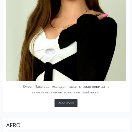
Олеся Павлова- молодая, талантливая певица , с
замечательными вокальны
read more..
Read more
AFRO