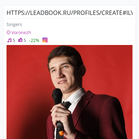
HTTPS://LEADBOOK.RU/PROFILES/CREATE#ILY
Singers
Voronezh
5
5
-22%