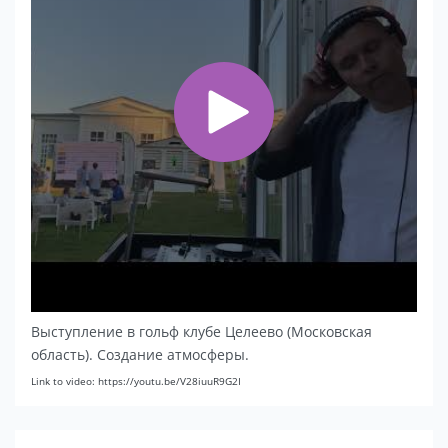
Выступление в гольф клубе Целеево (Московская
область). Создание атмосферы.
Link to video: https://youtu.be/V28iuuR9G2I