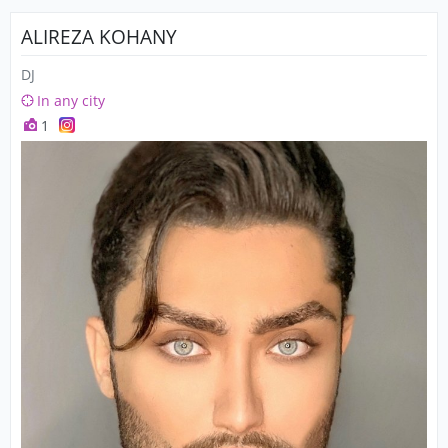
ALIREZA KOHANY
DJ
In any city
1