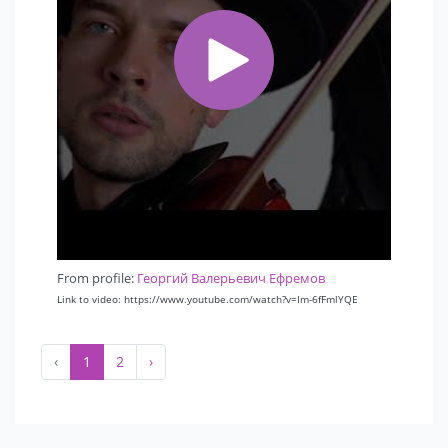
Welcome-зона (встреча гостей, лёгкая атмосфера)
Основная часть (живые выходы, шоу-элементы)
Танцевальная часть (DJ + скрипка, максимум
энергии)
Почему выбирают меня
Подстраиваюсь под формат и аудиторию
Помогаю с музыкой и структурой вечера
Работаю с большими компаниями: Сбер, Mercedes,
Alfa bank, T- банк и др.
From profile:
Георгий Валерьевич Ефремов
Link to video: https://www.youtube.com/watch?v=Im-6fFmlYQE
География
‹
1
2
›
Работаю по РФ и СНГ
📩 Связь