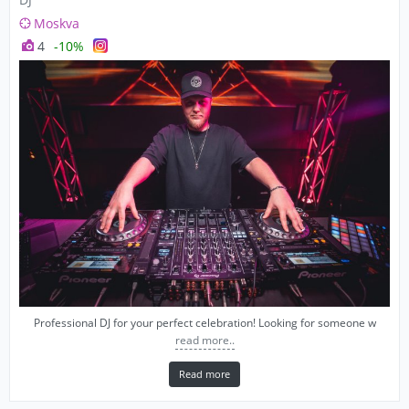
Moskva
4
-10%
Professional DJ for your perfect celebration! Looking for someone w
read more..
Read more