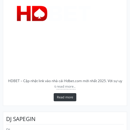
HDBET – Cập nhật link vào nhà cái Hdbet.com mới nhất 2025. Với sự uy
t
read more..
Read more
DJ SAPEGIN
DJ