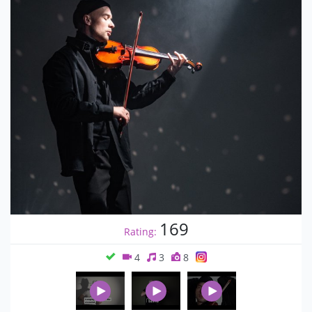
169
Rating:
4
3
8