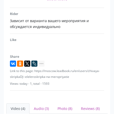
У вас может быть, как мастабный ивент большую
аудиторию, так и уютное, частное мероприятие с
Rider
небольшим количеством гостей
Зависит от варианта вашего мероприятия и
обсуждается индивидуально
Я создаю музыкальное сопровождение вашего
мероприятия под ключ без необходимости работы
Like
ведущего и кавер группы, а именно:
Share
Вам не нужно искать DJ и отдельных музыкантов — я
беру это на себя полностью 👌
Link to this page: https://moscow.leadbook.ru/en/users/zhivaya-
skripkaDJ--elektroskripka-na-meropriyatie
Также работаю в дуэтах с саксофонисткой и
вокалисткой.
Views: today - 1, total - 1593
При необходимости помогу с ведением базовых
моментов:
объявлю гостей и поддержу ход мероприятия через
Video (4)
Audio (3)
Photo (8)
Reviews (8)
микрофон.