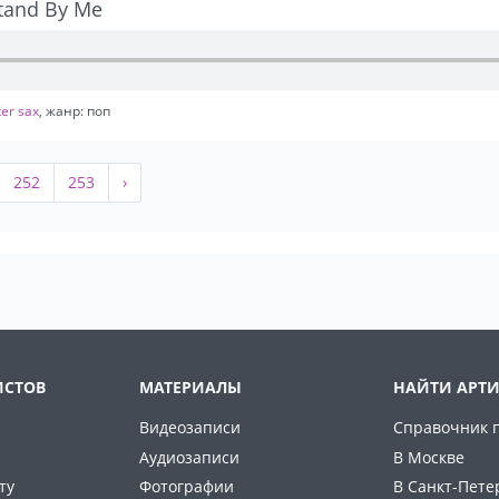
tand By Me
er sax
, жанр: поп
252
253
›
ИСТОВ
МАТЕРИАЛЫ
НАЙТИ АРТИ
Видеозаписи
Справочник 
Аудиозаписи
В Москве
ту
Фотографии
В Санкт-Пете