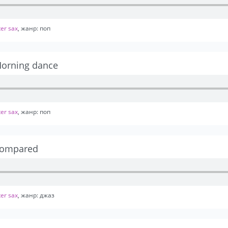
er sax
, жанр: поп
orning dance
er sax
, жанр: поп
Compared
er sax
, жанр: джаз