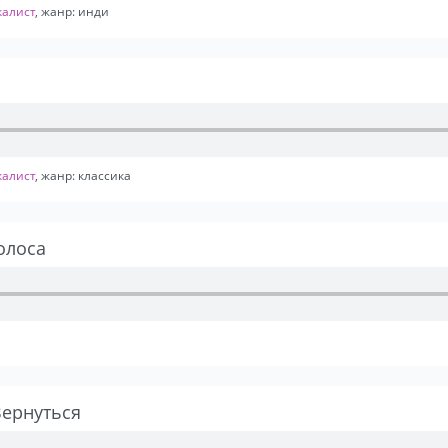
калист
, жанр: инди
калист
, жанр: классика
олоса
Вернуться