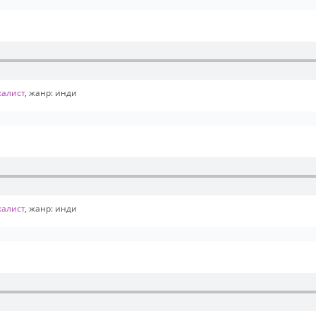
калист
, жанр: инди
калист
, жанр: инди