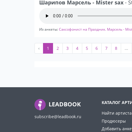
Шарипов Марсель - Mister sax
- S
Из анкеты:
Саксофонист на Праздник. Марсель - Mist
‹
1
2
3
4
5
6
7
8
...
КАТАЛОГ АРТ
LEADBOOK
Найти артиста
subscribe@leadbook.ru
Продюсеры
Добавить анке