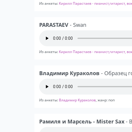
Из анкеты:
Кирилл Парастаев - пианист,гитарист, во
PARASTAEV
- Swan
Из анкеты:
Кирилл Парастаев - пианист,гитарист, во
Владимир Кураколов
- Образец г
Из анкеты:
Владимир Кураколов
, жанр: поп
Рамиля и Марсель - Mister Sax
- 