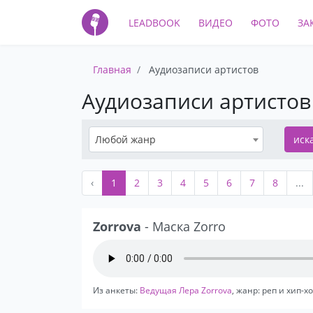
LEADBOOK
ВИДЕО
ФОТО
ЗА
Главная
Аудиозаписи артистов
Аудиозаписи артистов
Любой жанр
иск
‹
1
2
3
4
5
6
7
8
...
Zorrova
- Маска Zorro
Из анкеты:
Ведущая Лера Zorrova
, жанр: реп и хип-х