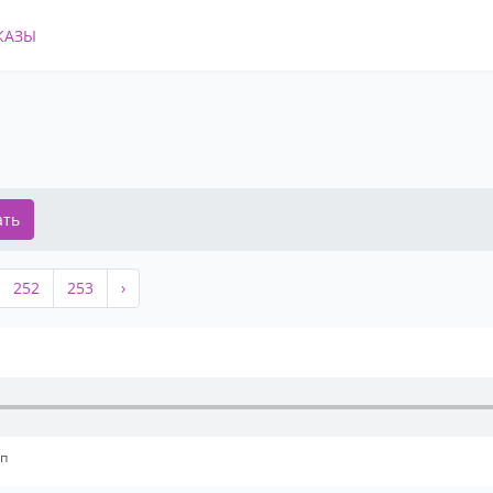
КАЗЫ
ать
252
253
›
оп