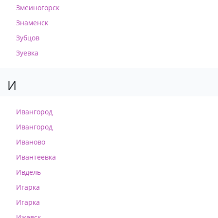
Змеиногорск
Знаменск
Зубцов
Зуевка
И
Ивангород
Ивангород
Иваново
Ивантеевка
Ивдель
Игарка
Игарка
Ижевск