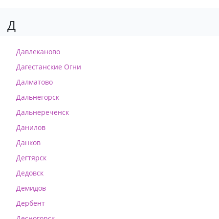
Д
Давлеканово
Дагестанские Огни
Далматово
Дальнегорск
Дальнереченск
Данилов
Данков
Дегтярск
Дедовск
Демидов
Дербент
Десногорск