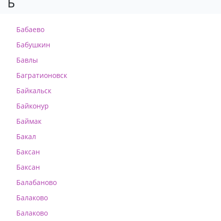
Б
Бабаево
Бабушкин
Бавлы
Багратионовск
Байкальск
Байконур
Баймак
Бакал
Баксан
Баксан
Балабаново
Балаково
Балаково