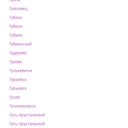
Грязовец
Губаха
Губкин
Губкин
Губкинский
Гудермес
Гуково
Гулькевичи
Гурьевск
Гурьевск
Гусев
Гусиноозерск
Гусь-Хрустальный
Гусь-Хрустальный