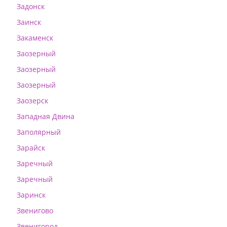
Задонск
Заинск
Закаменск
Заозерный
Заозерный
Заозерный
Заозерск
Западная Двина
Заполярный
Зарайск
Заречный
Заречный
Заринск
Звенигово
Звенигород