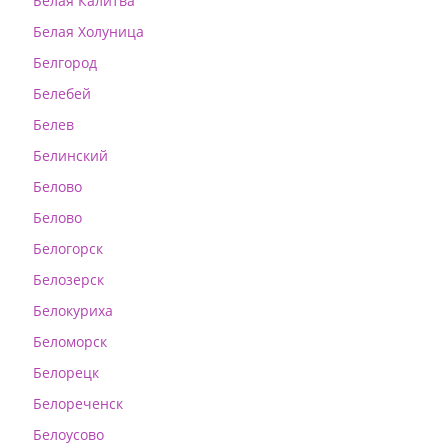
Белая Калитва
Белая Холуница
Белгород
Белебей
Белев
Белинский
Белово
Белово
Белогорск
Белозерск
Белокуриха
Беломорск
Белорецк
Белореченск
Белоусово