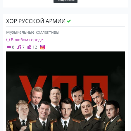
ХОР РУССКОЙ АРМИИ
Музыкальные коллективы
В любом городе
8
7
12