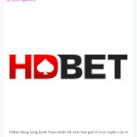
Hdbet đang từng bước hoàn thiện hệ sinh thái giải trí trực tuyến của m