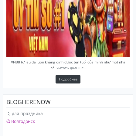
VN88 từ lâu đã luôn khẳng định được tên tuổi của mình như một nhà
cái
читать дальше..
Подробнее
BLOGHERENOW
DJ для праздника
Волгодонск