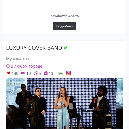
dawdawdawdadw
Подробнее
LUXURY COVER BAND
Музыканты
В любом городе
140
10
5
13
-5%