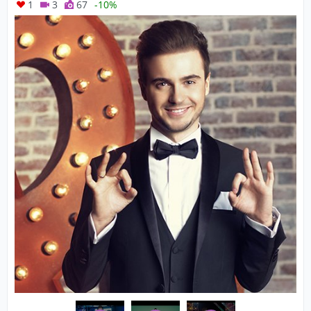
1
3
67
-10%