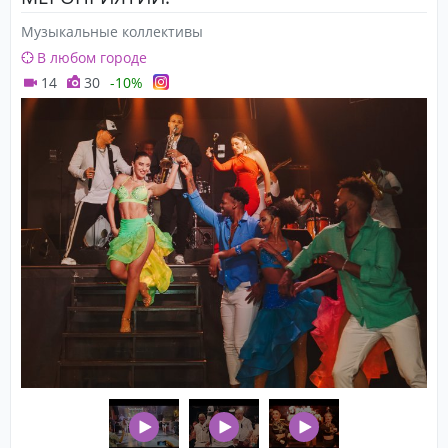
Музыкальные коллективы
В любом городе
14
30
-10%