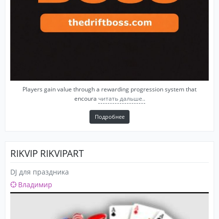
Players gain value through a rewarding progression system that
encoura
читать дальше..
Подробнее
RIKVIP RIKVIPART
DJ для праздника
Владимир