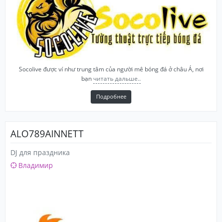
Socolive được ví như trung tâm của người mê bóng đá ở châu Á, nơi
bạn
читать дальше..
Подробнее
ALO789AINNETT
DJ для праздника
Владимир