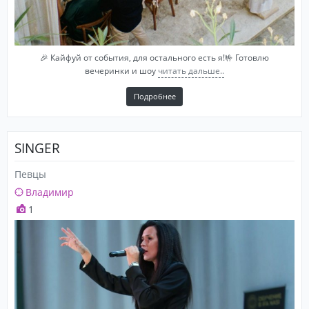
🎉 Кайфуй от события, для остального есть я!🤟 Готовлю
вечеринки и шоу
читать дальше..
Подробнее
SINGER
Певцы
Владимир
1