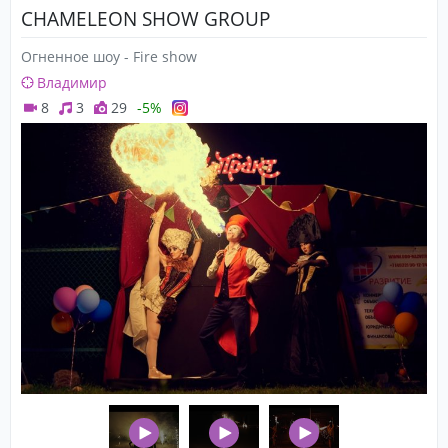
CHAMELEON SHOW GROUP
Огненное шоу - Fire show
Владимир
8
3
29
-5%