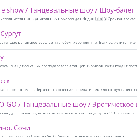
ire show / Танцевальные шоу / Шоу-балет
полнительницы уникальных номеров для Индии 🇮🇳 🗓 Срок контракта: 6
 Сургут
стоящее цыганское веселье на любом мероприятии! Если вы хотите яркого
у
 срочно ищет опытных преподавателей танцев. В обязанности входит препо
сск
расположенном в г. Черкесск творческие вечера, ищем для сотрудничества.
O-GO / Танцевальные шоу / Эротическое 
 команду энергичных, позитивных и зажигательных девушек! 18+ Любишь...
ино, Сочи
, и я начинающий режиссёр. Сейчас мы готовимся к съёмкам коротк...