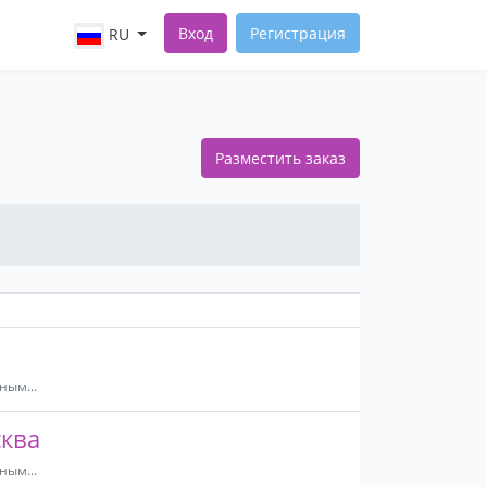
Вход
Регистрация
RU
Разместить заказ
ным...
сква
ным...