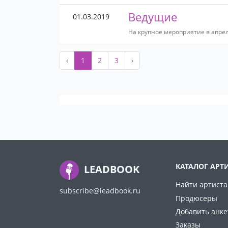
Ведущие
01.03.2019
На крупное мероприятие в апрел
‹
1
2
3
›
КАТАЛОГ АРТ
LEADBOOK
Найти артиста
subscribe@leadbook.ru
Продюсеры
Добавить анке
Заказы