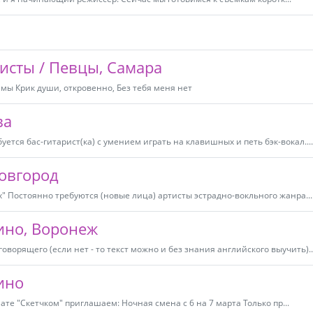
исты / Певцы, Самара
мы Крик души, откровенно, Без тебя меня нет
ва
ется бас-гитарист(ка) с умением играть на клавишных и петь бэк-вокал....
овгород
х" Постоянно требуются (новые лица) артисты эстрадно-вокльного жанра...
кино, Воронеж
ворящего (если нет - то текст можно и без знания английского выучить)..
ино
те "Скетчком" приглашаем: Ночная смена с 6 на 7 марта Только пр...