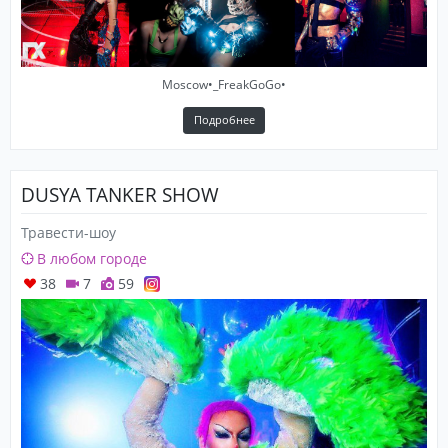
Moscow•_FreakGoGo•
Подробнее
DUSYA TANKER SHOW
Травести-шоу
В любом городе
38
7
59