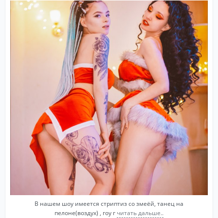
В нашем шоу имеется стриптиз со змеёй, танец на
пелоне(воздух) , гоу г
читать дальше..