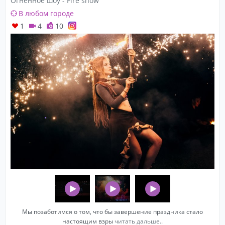
Огненное шоу - Fire show
В любом городе
1
4
10
Мы позаботимся о том, что бы завершение праздника стало
настоящим взры
читать дальше..