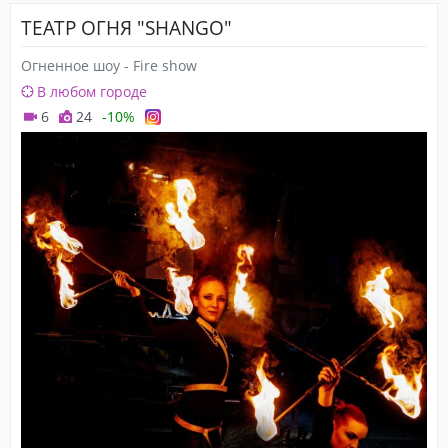
ТЕАТР ОГНЯ "SHANGO"
Огненное шоу - Fire show
В любом городе
6
24
-10%