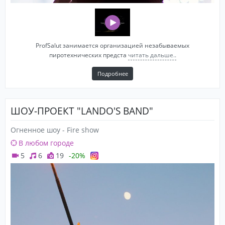
ProfSalut занимается организацией незабываемых
пиротехнических предста
читать дальше..
Подробнее
ШОУ-ПРОЕКТ "LANDO'S BAND"
Огненное шоу - Fire show
В любом городе
5
6
19
-20%