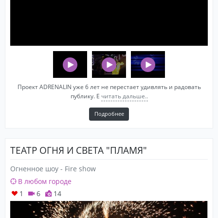
Проект ADRENALIN уже 6 лет не перестает удивлять и радовать
публику. Е
читать дальше..
Подробнее
ТЕАТР ОГНЯ И СВЕТА "ПЛАМЯ"
Огненное шоу - Fire show
В любом городе
1
6
14