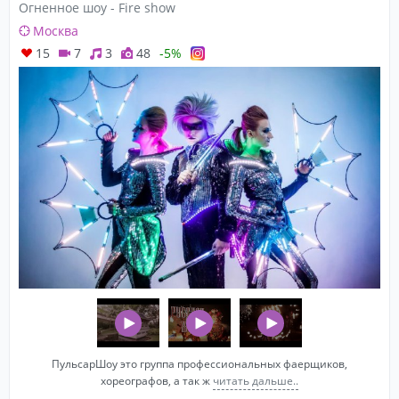
Огненное шоу - Fire show
Москва
15
7
3
48
-5%
ПульсарШоу это группа профессиональных фаерщиков,
хореографов, а так ж
читать дальше..