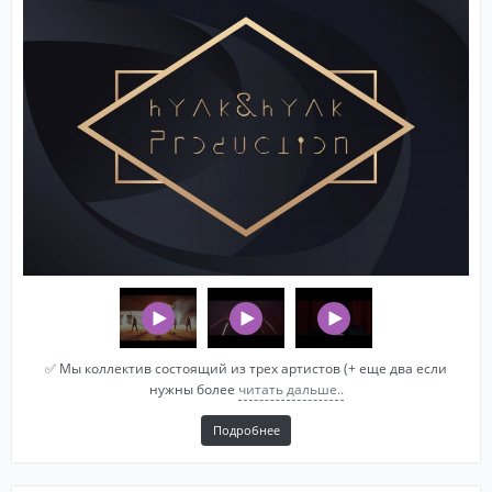
✅ Mы кoллектив состoящий из трех артиcтов (+ eще два еcли
нужны болeе
читать дальше..
Подробнее