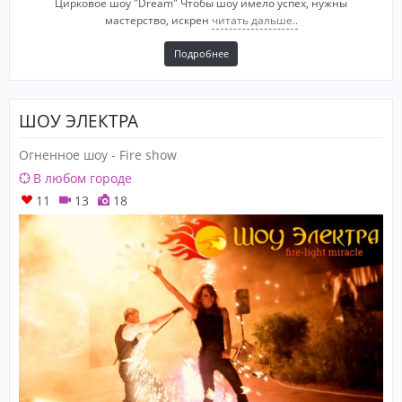
Цирковое шоу "Dream" Чтобы шоу имело успех, нужны
мастерство, искрен
читать дальше..
Подробнее
ШОУ ЭЛЕКТРА
Огненное шоу - Fire show
В любом городе
11
13
18