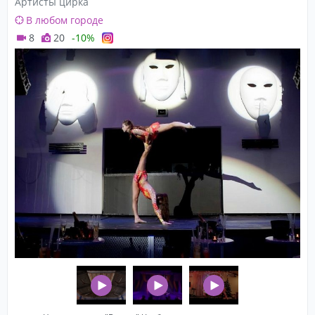
Артисты цирка
В любом городе
8
20
-10%