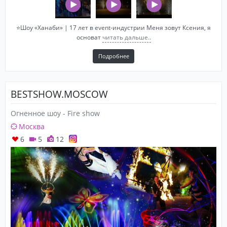
⭐Шоу «Ханаби» | 17 лет в event-индустрии Меня зовут Ксения, я
основат
читать дальше..
Подробнее
BESTSHOW.MOSCOW
Огненное шоу - Fire show
Москва
6
5
12