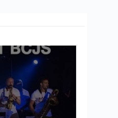
авиши, перкуссия)
он альт, саксофон баритон)
авиши)
он альт, саксофон баритон)
авиши)
)