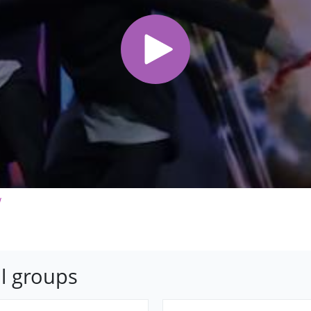
W
l groups