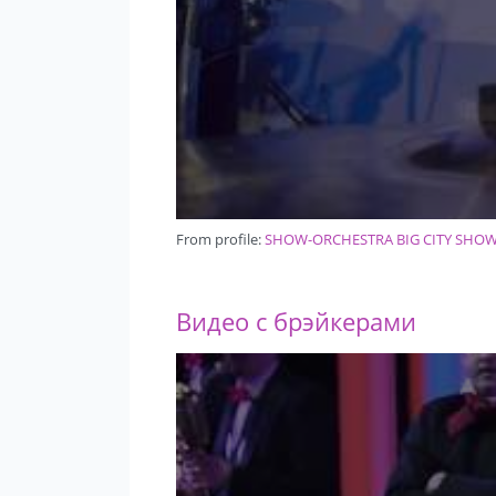
From profile:
SHOW-ORCHESTRA BIG CITY SHO
Видео с брэйкерами