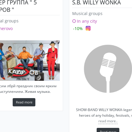
ЕР ГРУППА " 5
S.B. WILLY WONKA
РОВ "
Musical groups
al groups
In any city
merovo
-10%
сим лбрй праздник своим ярким
ыступлением. Живая музыка.
Read more
SHOW-BAND WILLY WONKA-legen
heroes of any holiday, festivals, 
read more..
Read more