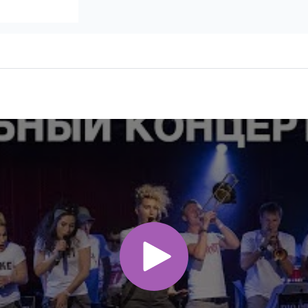
Ритм секция (барабаны, бас, гитара, кл
Духовая секция (тромбон, труба, саксоф
Уменьшенный состав 12 артистов:
2 вокалиста
Ритм секция (барабаны, бас, гитара, кл
Духовая секция (тромбон, труба, саксоф
Уменьшенный состав 8 артистов:
2 вокалиста
Ритм секция (барабаны, бас, гитара, кл
Духовая секция (2 духовых инструмента