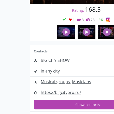
168.5
Rating:
1
3
23
-5%
Contacts
BIG CITY SHOW
In any city
Musical groups
,
Musicians
https://bigcitypro.ru/
Show contacts