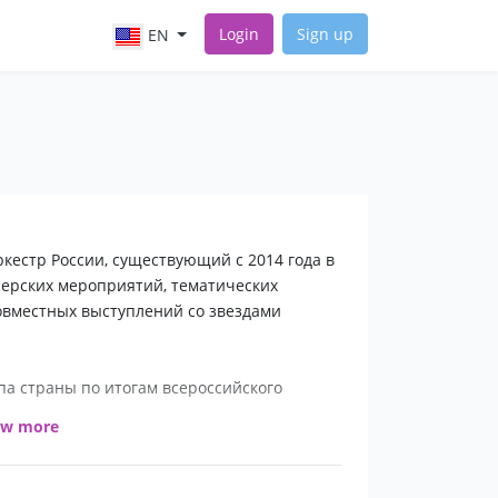
Login
Sign up
EN
кестр России, существующий с 2014 года в
ссерских мероприятий, тематических
овместных выступлений со звездами
па страны по итогам всероссийского
ow more
радио