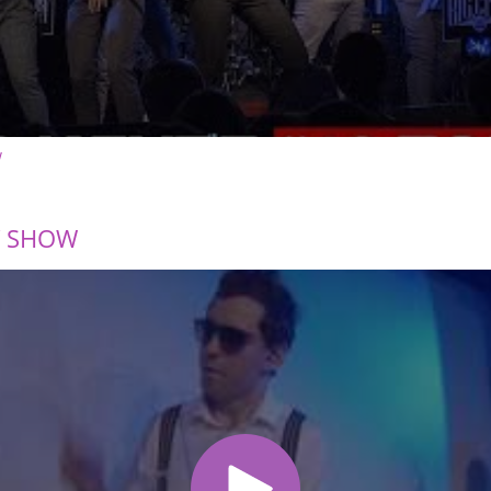
W
Y SHOW