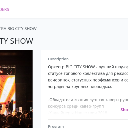
DERS
RA BIG CITY SHOW
ITY SHOW
Description
Оркестр BIG CITY SHOW - лучший шоу-ор
статусе топового коллектива для режи
вечеринок, статусных перфомансов и с
эстрады на крупных площадках.
-Обладатели звания лучшая кавер-груп
конкурса среди кавер-групп
Sh
-Хэдлайнеры Нашествия 2018
-Резиденты шоу Мурзилки LIVE на Авто
-Полуфиналисты Новой волны 2018
Program