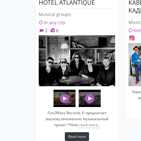
HOTEL ATLANTIQUE
КАВ
КАД
Musical groups
Music
In any city
2
6
Ke
Укра
в
Fun2Mass Records © предлагает
вашему вниманию музыкальный
проект *Hote
read more..
Read more