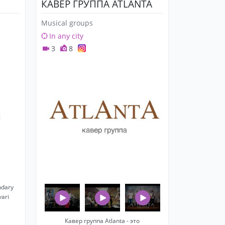
КАВЕР ГРУППА ATLANTA
Musical groups
In any city
3
8
dary
vari
Кавер группа Atlanta - это