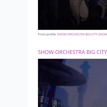
From profile:
SHOW-ORCHESTRA BIG CITY SHO
SHOW-ORCHESTRA BIG CIT