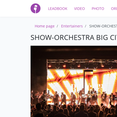
LEADBOOK
VIDEO
PHOTO
OR
Home page
Entertainers
SHOW-ORCHEST
SHOW-ORCHESTRA BIG C