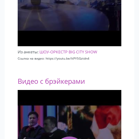
Уменьшенный состав 8 артистов:
2 вокалиста
Ритм секция (барабаны, бас, гитара, клавиши)
Духовая секция (2 духовых инструмента)
Из анкеты:
ШОУ-ОРКЕСТР BIG CITY SHOW
Ссылка на видео: https://youtu.be/ItPY5Gztdn4
Видео с брэйкерами