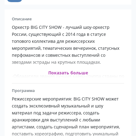
Описание
Оркестр BIG CITY SHOW - лучший шоу-оркестр
России, существующий с 2014 года в статусе
топового коллектива для режиссерских
мероприятий, тематических вечеринок, статусных
перфомансов и совместных выступлений со
звездами эстрады на крупных площадках.
Показать больше
-Обладатели звания лучшая кавер-группа страны по
итогам всероссийского конкурса среди кавер-групп
-Хэдлайнеры Нашествия 2018
Программа
-Резиденты шоу Мурзилки LIVE на Авторадио
Режиссерские мероприятия: BIG CITY SHOW может
-Полуфиналисты Новой волны 2018
создать эксклюзивный музыкальный и шоу
-Оркестр Дискотеки 80х в Олимпийском 2017, 2018
материал под задачи режиссера, создать
-Постоянные гости теле- и радио эфиров (Первый
аранжировки для выступлений с любыми
канал, НТВ, ТНТ, МузТВ, Москва 24, Music Box и др.)
артистами, создать сценарный план мероприятия,
-Сопровождающий оркестр официальных событий:
поставить хореографию, подготовить уникальный