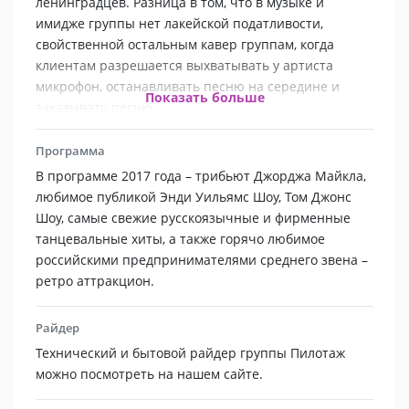
ленинградцев. Разница в том, что в музыке и
имидже группы нет лакейской податливости,
свойственной остальным кавер группам, когда
клиентам разрешается выхватывать у артиста
микрофон, останавливать песню на середине и
Показать больше
заказывать песню,
выкрикивая её название из зала.
Программа
Глядя на Пилотаж вы понимаете, что на сцене
В программе 2017 года – трибьют Джорджа Майкла,
профи, с чувством собственного достоинства и
любимое публикой Энди Уильямс Шоу, Том Джонс
любовью к выбранной профессии.
Шоу, самые свежие русскоязычные и фирменные
танцевальные хиты, а также горячо любимое
российскими предпринимателями среднего звена –
ретро аттракцион.
Райдер
Технический и бытовой райдер группы Пилотаж
можно посмотреть на нашем сайте.