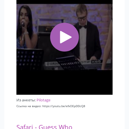
Из анкеты:
Pilotage
Ссылка на видео: https://youtu.be/efxOEpDDcQ8
Safari - Guess Who