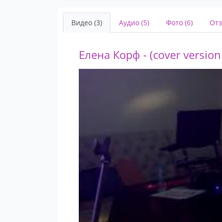
Видео (3)
Аудио (5)
Фото (6)
Отз
Елена Корф - (cover version