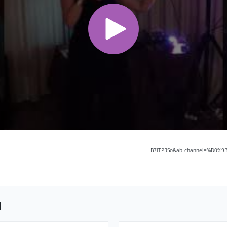
B7lTPRSo&ab_channel=%D0
ы