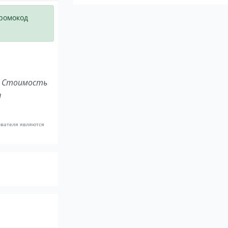
промокод
. Стоимость
ы
ователя являются