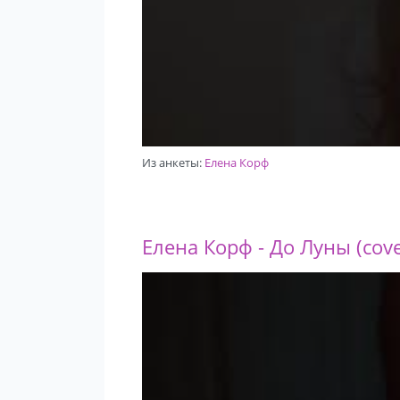
Из анкеты:
Елена Корф
Елена Корф - До Луны (cove