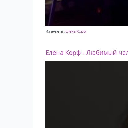
Из анкеты:
Елена Корф
Елена Корф - Любимый чело