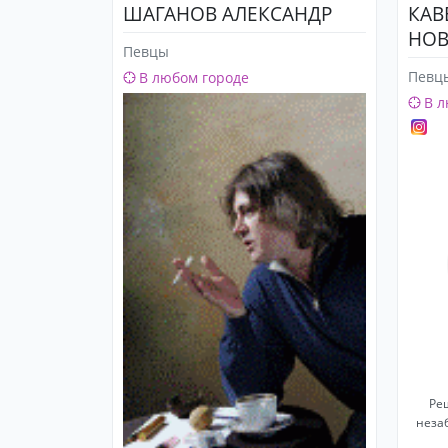
ШАГАНОВ АЛЕКСАНДР
КАВ
НОВ
Певцы
Певц
В любом городе
В л
Ре
незаб