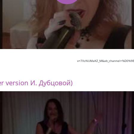
v=7XzNUMaKZ_M&ab_channel=%D0
r version И. Дубцовой)