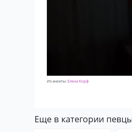
Из анкеты:
Елена Корф
Еще в категории певц