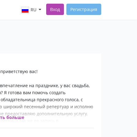
Вход
Регистрация
RU
 приветствую вас!
печатление на празднике, у вас свадьба,
? Я готова вам помочь создать
обладательница прекрасного голоса, с
ею широкий песенный репертуар и исполню
е предоставляю дополнительную услугу,
ать больше
песни, а так же ее запись в