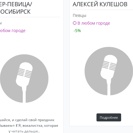
ЕР-ПЕВИЦА/
АЛЕКСЕЙ КУЛЕШОВ
ОСИБИРСК
Певцы
ы
В любом городе
юбом городе
-5%
Подробнее
шайся, и сделай свой праздник
ываем⭐ 💃 Я, вокалистка, которая
у
читать дальше..