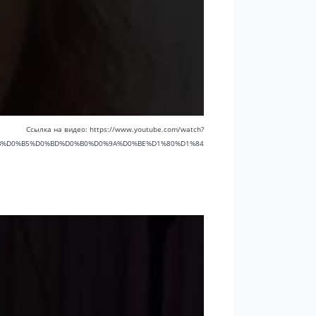
Ссылка на видео: https://www.youtube.com/watch?
%9B%D0%B5%D0%BD%D0%B0%D0%9A%D0%BE%D1%80%D1%84