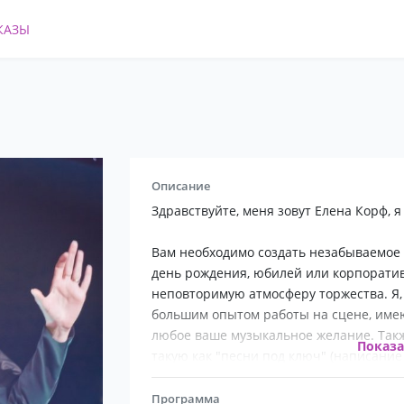
КАЗЫ
Описание
Здравствуйте, меня зовут Елена Корф, я
Вам необходимо создать незабываемое в
день рождения, юбилей или корпоратив
неповторимую атмосферу торжества. Я, 
большим опытом работы на сцене, им
любое ваше музыкальное желание. Такж
Показ
такую как "песни под ключ" (написание 
профессиональной студии).
Программа