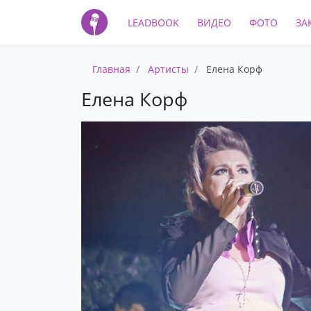
LEADBOOK
ВИДЕО
ФОТО
ЗА
Главная
Артисты
Елена Корф
Елена Корф