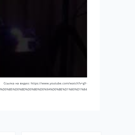
Ссылка на видео: https://www.youtube.com/watch?v=gY-
%9B%D0%B5%D0%BD%D0%B0%D0%9A%D0%BE%D1%80%D1%84