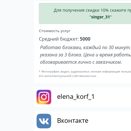
Для получения скидки 10% скажите 
"
singer_31
"
Стоимость услуг
Средний бюджет:
5000
Работаю блоками, каждый по 30 минут
указана за 3 блока. Цена и время работ
обговаривается лично с заказчиком.
* Фотографии, видео, аудиозаписи, личная информация польз
его интеллектуальной собственностью.
elena_korf_1
Вконтакте