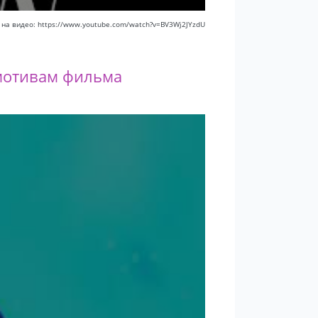
 на видео: https://www.youtube.com/watch?v=BV3Wj2JYzdU
 мотивам фильма