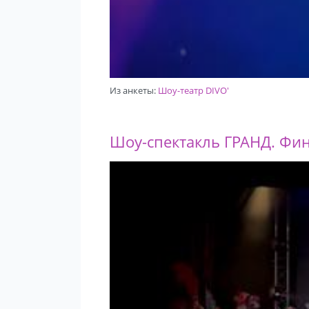
Из анкеты:
Шоу-театр DIVO'
Шоу-спектакль ГРАНД. Фин