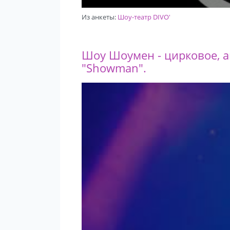
Из анкеты:
Шоу-театр DIVO'
Шоу Шоумен - цирковое, а
"Showman".