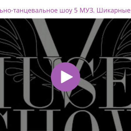
льно-танцевальное шоу 5 МУЗ. Шикарны