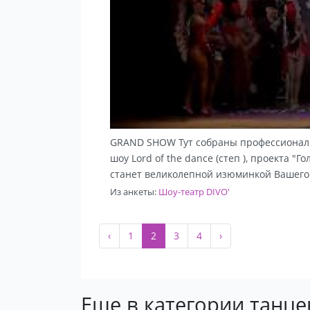
GRAND SHOW Тут собраны профессионалы с
шоу Lord of the dance (степ ), проекта 
станет великолепной изюминкой Вашего 
Из анкеты:
Шоу-театр DIVO'
‹
1
2
3
4
›
Еще в категории танц