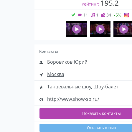
195.2
Рейтинг:
11
1
34
-5%
Контакты
Боровиков Юрий
Москва
Танцевальные шоу
,
Шоу-балет
http://www.show-sp.ru/
Показать контакты
Оставить отзыв