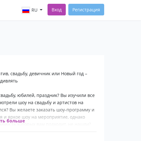
Вход
Регистрация
RU
ив, свадьбу, девичник или Новый год –
удивлять
свадьбу, юбилей, праздник? Вы изучили все
отрели шоу на свадьбу и артистов на
лся? Вы желаете заказать шоу-программу и
 и яркое шоу на мероприятие, однако
ать больше
оимость которых вам подходит, не нашли?
ремит слава по всей столице. Танцевальная
е, шоу акробатов и травести, живой вокал