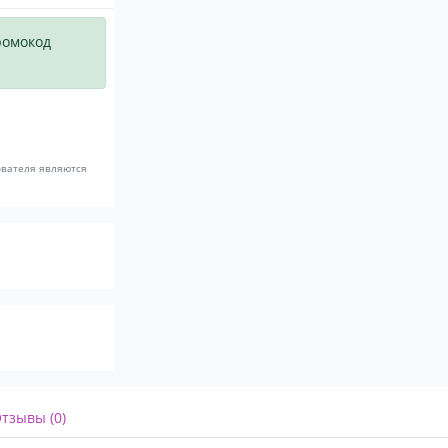
ромокод
ователя являются
тзывы (0)