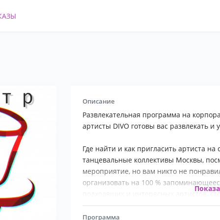
КАЗЫ
Описание
Развлекательная программа на корпорат
артисты DIVO готовы вас развлекать и 
Где найти и как пригласить артиста на 
танцевальные коллективы Москвы, посм
мероприятие, но вам никто не понрави
организовать на 100 % запоминающееся
Показ
подходящих и интересных артистов, ст
DIVO – шоу театр (Москва), о котором г
группа, театрализованное представлени
Программа