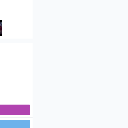
5 - Night VEBER Show (Найт Вебер шоу)
хитами. Мощный вокал и зажигательны