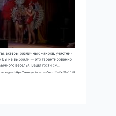
сты, актеры различных жанров, участник
мму Вы не выбрали — это гарантированно
чного веселья, Ваши гости см...
 на видео: https://www.youtube.com/watch?v=GeSf1nfd1X0