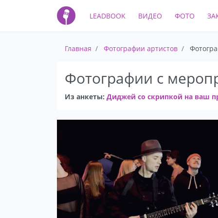
LEADBOOK
ВИДЕО
ФОТО
ЗА
Главная
Фотографии артистов
Фотогра
Фотографии с мероп
Из анкеты:
Диджей со скрипкой на ваш пр