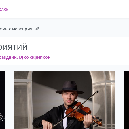
КАЗЫ
фии с мероприятий
риятий
аздник. Dj со скрипкой