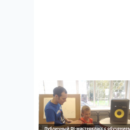
Публичный DJ-мастеркласс с обучение