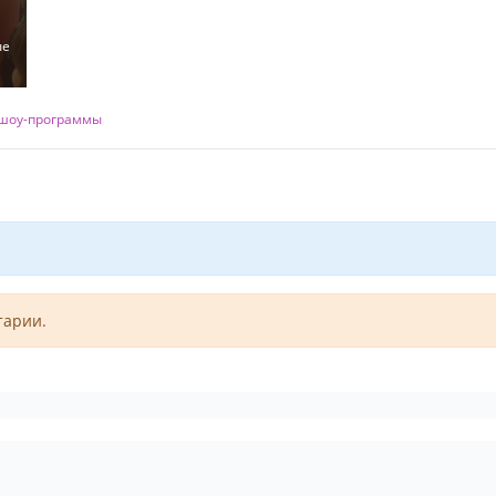
ые
шоу-программы
тарии.