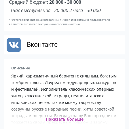
Средний бюджет:
20 000 - 30 000
1час выступления - 20 000 2 часа - 30 000
* Фотографии, видео, аудиозаписи, личная информация пользователя
являются его интеллектуальной собственностью.
Вконтакте
Описание
Яркий, харизматичный баритон с сильным, богатым
тембром голоса. Лауреат международных конкурсов
и фестивалей. Исполнитель классических оперных
хитов, классической эстрады, неаполитанских,
итальянских песен, так же моему творчеству
созвучны русские народные песни, хиты советской
эстрады и оперетты. Всегда украшу Ваш праздник и
Показать больше
торжество своим прекрасным голосом и заряжу
позитивом.