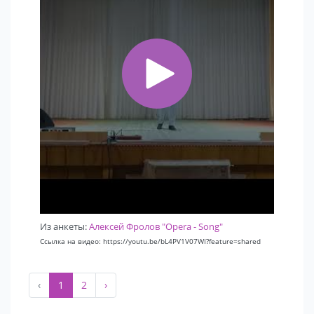
Из анкеты:
Алексей Фролов "Opera - Song"
Ссылка на видео: https://youtu.be/bL4PV1V07WI?feature=shared
‹
1
2
›