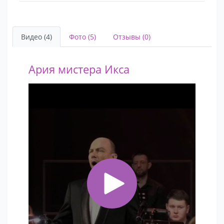
Видео (4)
Фото (5)
Отзывы (0)
Ария мистера Икса