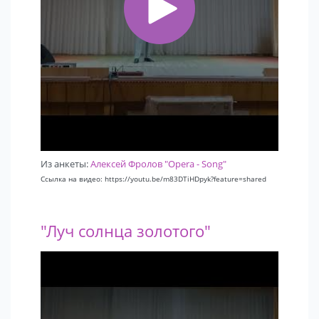
Из анкеты:
Алексей Фролов "Opera - Song"
Ссылка на видео: https://youtu.be/m83DTiHDpyk?feature=shared
"Луч солнца золотого"