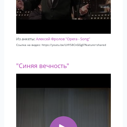
Из анкеты:
Алексей Фролов "Opera - Song"
Ссылка на видео: https://youtu.be/LHY58CnGGg0?feature=shared
"Синяя вечность"