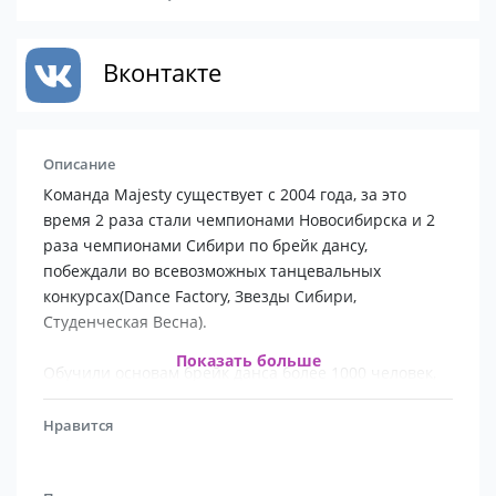
Вконтакте
Описание
Команда Majesty существует с 2004 года, за это
время 2 раза стали чемпионами Новосибирска и 2
раза чемпионами Сибири по брейк дансу,
побеждали во всевозможных танцевальных
конкурсах(Dance Factory, Звезды Сибири,
Студенческая Весна).
Показать больше
Обучили основам брейк данса более 1000 человек,
выезжали с мастер классами и в качестве судей во
многие города Сибири. Приглашались для съемок
Нравится
на различные Новосибирские телеканалы(49, ГТРК,
ОТС).