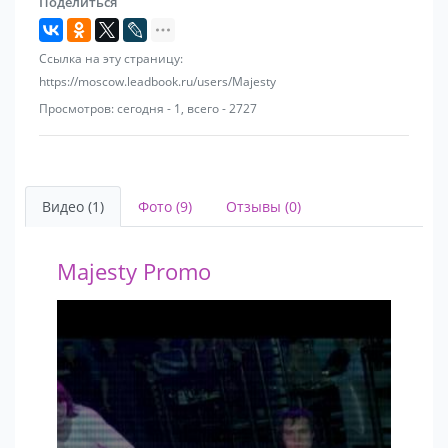
Поделиться
Провели более 20 различных танцевальных
мероприятий(соревнования, конкурсы, отдых).
Ссылка на эту страницу:
https://moscow.leadbook.ru/users/Majesty
Выступали на всевозможных мероприятиях: клубы,
Просмотров: сегодня - 1, всего - 2727
корпоративы, рестораны, кафе, свадьбы, юбилеи,
спортивные мероприятия, детские праздники,
рекламные акции, открытия торговых центров и
магазинов, дни города, базы отдыха.
Видео (1)
Фото (9)
Отзывы (0)
В Новосибирске работали на ВСЕХ площадках, где
возможна шоу программа, в том числе и на
Majesty Promo
открытых(Пре-пати Казантип, Дни города, Балтика
кулер-квест).
Довелось работать с такими известными
личностями как: Владимир Турчинский, Александр
Карелин, Евгений Подгорный.
За пределами Новосибирска побывали в: Омск