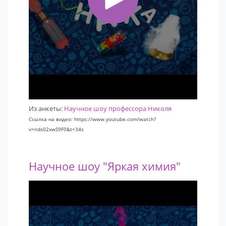
Из анкеты:
Научное шоу профессора Николя
Ссылка на видео: https://www.youtube.com/watch?
v=nds02xwS9F0&t=34s
Научное шоу "Яркая химия"