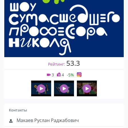
53.3
Рейтинг:
3
4
-5%
Контакты
Макаев Руслан Раджабович