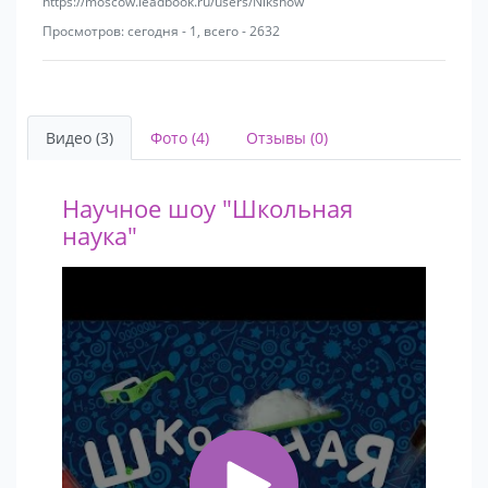
https://moscow.leadbook.ru/users/Nikshow
Просмотров: сегодня - 1, всего - 2632
Видео (3)
Фото (4)
Отзывы (0)
Научное шоу "Школьная
наука"