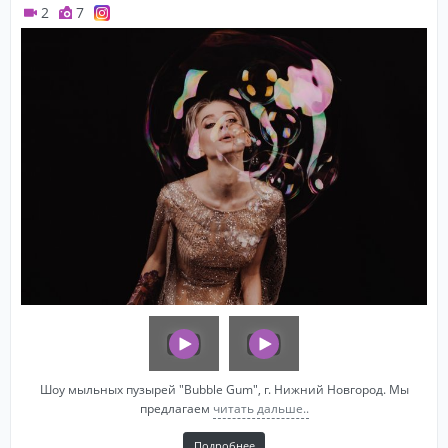
2
7
Шоу мыльных пузырей "Bubble Gum", г. Нижний Новгород. Мы
предлагаем
читать дальше..
Подробнее