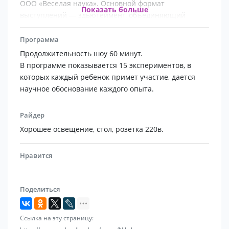
ООО «Веселая наука». Основной формат
Показать больше
выступлений — эдьютеймент, объединяющий
познавательный и обучающий процессы и
элементы игры. Головной офис находится в Москве.
Программа
Год основания — 2010. На текущий момент в
Продолжительность шоу 60 минут.
крупнейших городах страны действуют 63
В программе показывается 15 экспериментов, в
представительств компании в 4 странах мира;
которых каждый ребенок примет участие, дается
проведено около 40000 научных шоу.
научное обоснование каждого опыта.
Райдер
Хорошее освещение, стол, розетка 220в.
Нравится
Поделиться
Ссылка на эту страницу: