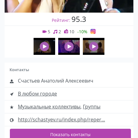
95.3
Рейтинг:
5
2
10
-10%
Контакты
Счастьев Анатолий Алексеевич
В любом городе
Музыкальные коллективы
,
Группы
http://schastyev.ru/index.php/reper...
Показать контакты