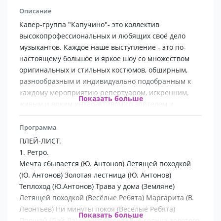
Описание
Кавер-группа "Капучино"- это коллектив
высокопрофессиональных и любящих своё дело
музыкантов. Каждое наше выступление - это по-
настоящему большое и яркое шоу со множеством
оригинальных и стильных костюмов, обширным,
разнообразным и индивидуально подобранным к
каждому мероприятию репертуаром, искренним,
Показать больше
живым и ярким интерактивом со зрителем и,
наконец, мощным, идеально дополняющим друг
друга мужским и женским вокалом в обрамлении
Программа
завораживающих звуков саксофона.
ПЛЕЙ-ЛИСТ.
АНАТОЛИЙ СЧАСТЬЕВ
1. Ретро.
Выпускник Московской эстрадно-джазовой академии
Мечта сбываетcя (Ю. Антонов) Летящей походкой
имени Гнесиных по классу эстрадный вокал. Долгое
(Ю. Антонов) Золотая лестница (Ю. Антонов)
время жил и гастролировал в Европе. Призёр
Теплоход (Ю.Антонов) Трава у дома (Земляне)
конкурса PARADISO SUPERSTAR - 95 в Голландии.
Летящей походкой (Весёлые Ребята) Маргарита (В.
Исполнитель песни к телепередаче "САМ СЕБЕ
Леонтьев) Ни минуты покоя (Веселые Ребята)
Показать больше
РЕЖИСCЁР" Я всегда с собой беру видеокамеру.
Прощай (Лай Ла) (Лейся Песня) Луч солнца золотого