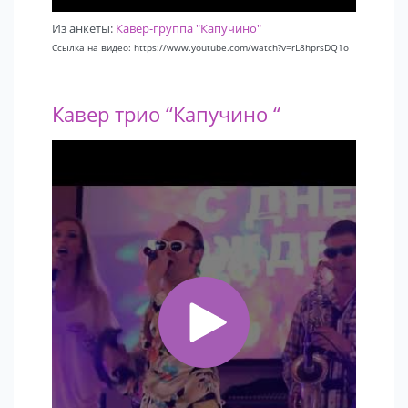
Из анкеты:
Кавер-группа "Капучино"
Ссылка на видео: https://www.youtube.com/watch?v=rL8hprsDQ1o
Кавер трио “Капучино “