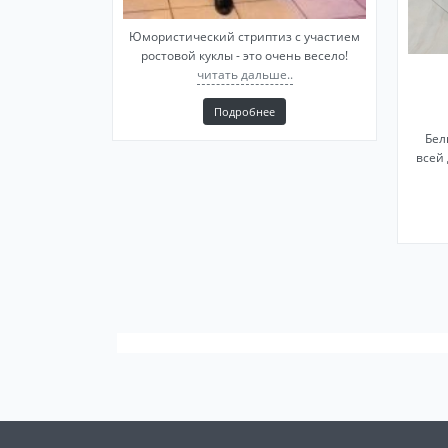
Юмористический стриптиз с участием
ростовой куклы - это очень весело!
читать дальше..
Подробнее
Бел
вcей