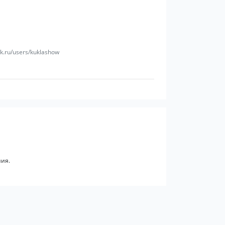
k.ru/users/kuklashow
ия.