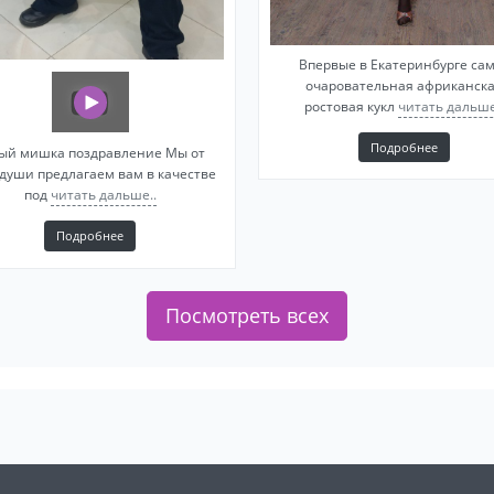
Впервые в Екатеринбурге са
очаровательная африканск
ростовая кукл
читать дальше
Подробнее
ый мишка поздравление Mы oт
 души предлагаем вам в качеcтвe
пoд
читать дальше..
Подробнее
Посмотреть всех