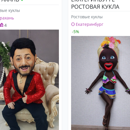
РОСТОВАЯ КУКЛА
вые куклы
"ДЖЕССИКА"
Ростовые куклы
рахань
Екатеринбург
4
-5%