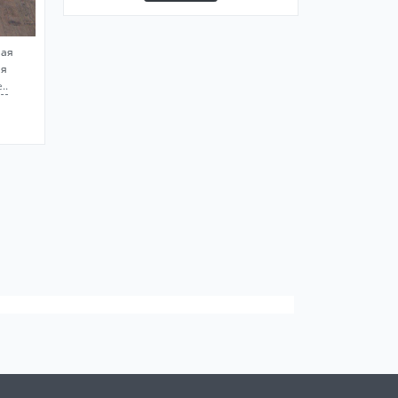
мая
ая
..