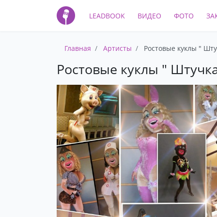
LEADBOOK
ВИДЕО
ФОТО
ЗА
Главная
Артисты
Ростовые куклы " Шту
Ростовые куклы " Штучка