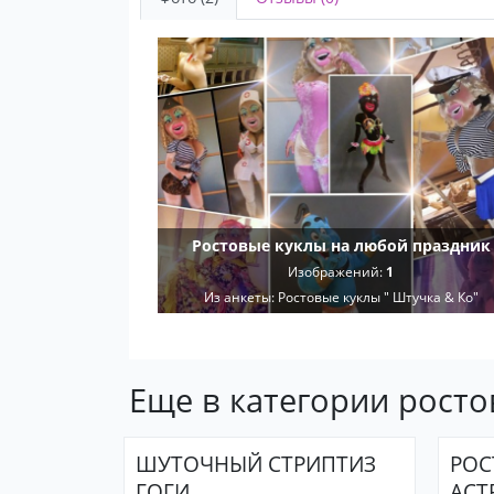
Ростовые куклы на любой праздник
Изображений:
1
Из анкеты:
Ростовые куклы " Штучка & Ко"
Еще в категории рост
ШУТОЧНЫЙ СТРИПТИЗ
РОС
ГОГИ
АСТ