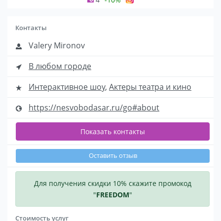
Контакты
Valery Mironov
В любом городе
Интерактивное шоу
,
Актеры театра и кино
https://nesvobodasar.ru/go#about
Показать контакты
Оставить отзыв
Для получения скидки 10% скажите промокод
"
FREEDOM
"
Стоимость услуг