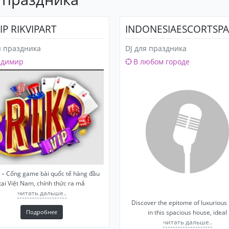
IP RIKVIPART
INDONESIAESCORTSP
я праздника
DJ для праздника
адимир
В любом городе
p – Cổng game bài quốc tế hàng đầu
tại Việt Nam, chính thức ra mắ
читать дальше..
Discover the epitome of luxurious 
Подробнее
in this spacious house, ideal
читать дальше..