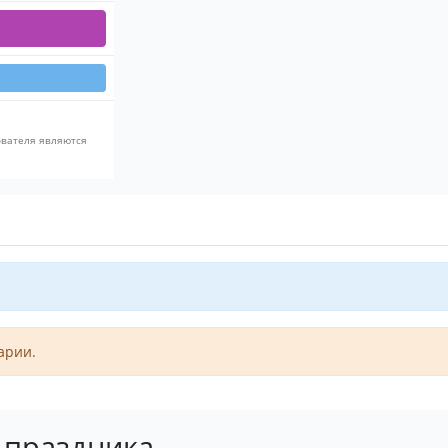
ователя являются
арии.
я праздника