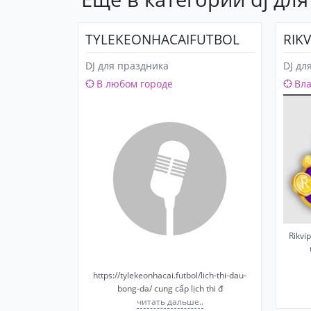
TYLEKEONHACAIFUTBOL
RIKV
DJ для праздника
DJ дл
В любом городе
Вл
Rikvi
https://tylekeonhacai.futbol/lich-thi-dau-
bong-da/ cung cấp lịch thi đ
читать дальше..