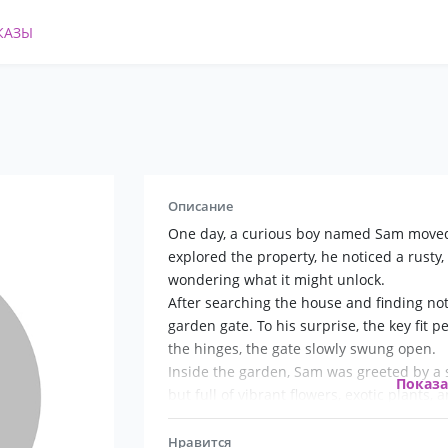
КАЗЫ
Описание
One day, a curious boy named Sam moved i
explored the property, he noticed a rusty,
wondering what it might unlock.
After searching the house and finding not
garden gate. To his surprise, the key fit p
the hinges, the gate slowly swung open.
Inside the garden, Sam was greeted by a
Показ
but full of vibrant flowers, exotic plants,
the garden stood a beautiful stone statue
As Sam explored further, he discovered a s
Нравится