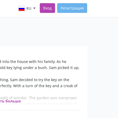
Вход
Регистрация
RU
nto the house with his family. As he
 old key lying under a bush. Sam picked it up,
hing, Sam decided to try the key on the
erfectly. With a turn of the key and a creak of
 sight of wonder. The garden was overgrown
ать больше
 and a small, sparkling pond. In the middle of
 of a unicorn.
mall plaque next to the statue. It read: "To