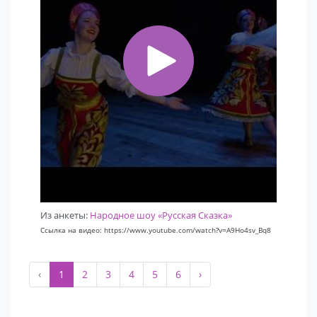
Из анкеты:
Народное шоу «Русская Сказка»
Ссылка на видео: https://www.youtube.com/watch?v=A9Ho4sv_Bq8
‹
1
2
3
4
5
6
›