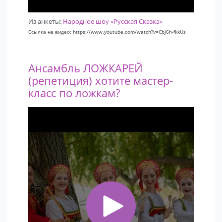
Из анкеты:
Народное шоу «Русская Сказка»
Ссылка на видео: https://www.youtube.com/watch?v=CbJ6h-fkkUs
Ансамбль ЛОЖКАРЕЙ
(репетиция) хотите мастер-
класс по ложкам?