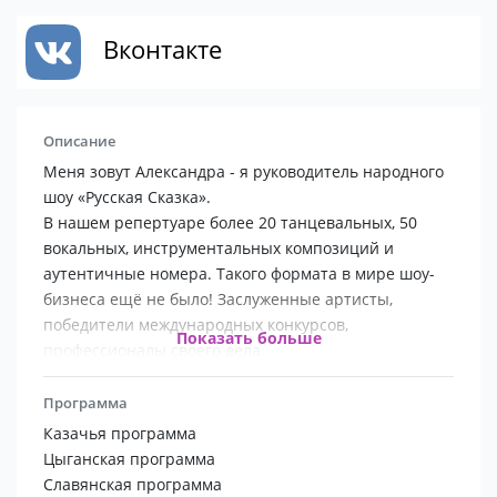
Вконтакте
Описание
Меня зовут Александра - я руководитель народного
шоу «Русская Сказка».
В нашем репертуаре более 20 танцевальных, 50
вокальных, инструментальных композиций и
аутентичные номера. Такого формата в мире шоу-
бизнеса ещё не было! Заслуженные артисты,
победители международных конкурсов,
Показать больше
профессионалы своего дела.
Готовы обсудить сотрудничество и будем рады
скрасить Ваше мероприятие в любом городе!
Программа
Разные программы под любой запрос для вас.
Казачья программа
Цыганская программа
Наш менеджер Анастасия с радостью ответит на все
Славянская программа