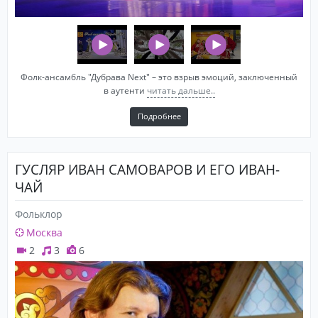
Фолк-ансамбль "Дубрава Next" – это взрыв эмоций, заключенный
в аутенти
читать дальше..
Подробнее
ГУСЛЯР ИВАН САМОВАРОВ И ЕГО ИВАН-
ЧАЙ
Фольклор
Москва
2
3
6