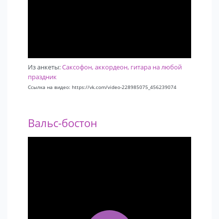
Из анкеты:
Саксофон, аккордеон, гитара на любой
праздник
Ссылка на видео: https://vk.com/video-228985075_456239074
Вальс-бостон