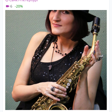
6
-20%