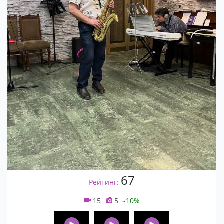
67
Рейтинг:
15
5
-10%