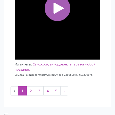
Из анкеты:
Саксофон, аккордеон, гитара на любой
праздник
Ссылка на видео: https://vk.com/video-228985075_456239075
‹
1
2
3
4
5
›