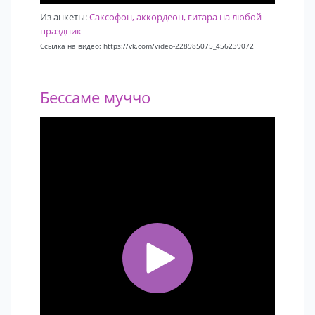
Из анкеты:
Саксофон, аккордеон, гитара на любой
праздник
Ссылка на видео: https://vk.com/video-228985075_456239072
Бессаме муччо