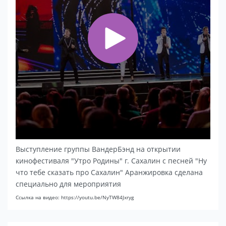
Выступление группы ВандерБэнд на открытии
кинофестиваля "Утро Родины" г. Сахалин с песней "Ну
что тебе сказать про Сахалин" Аранжировка сделана
специально для мероприятия
Ссылка на видео: https://youtu.be/NyTW84Jxryg