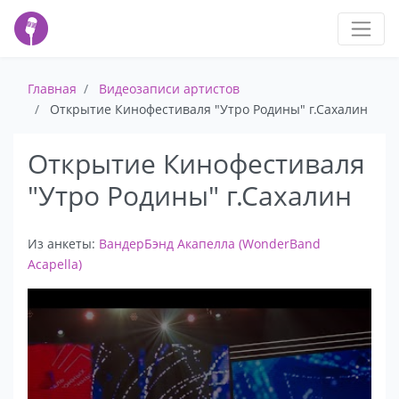
Главная
Видеозаписи артистов
Открытие Кинофестиваля "Утро Родины" г.Сахалин
Открытие Кинофестиваля
"Утро Родины" г.Сахалин
Из анкеты:
ВандерБэнд Акапелла (WonderBand
Acapella)