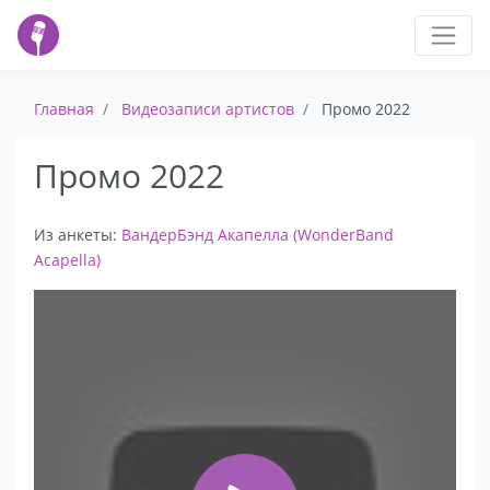
Главная
Видеозаписи артистов
Промо 2022
Промо 2022
Из анкеты:
ВандерБэнд Акапелла (WonderBand
Acapella)